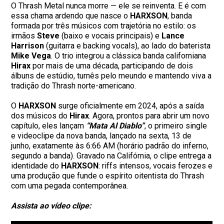
O Thrash Metal nunca morre — ele se reinventa. E é com
essa chama ardendo que nasce o
HARXSON
, banda
formada por três músicos com trajetória no estilo: os
irmãos
Steve
(baixo e vocais principais) e
Lance
Harrison
(guitarra e backing vocals), ao lado do baterista
Mike Vega
. O trio integrou a clássica banda californiana
Hirax
por mais de uma década, participando de dois
álbuns de estúdio, turnês pelo meundo e mantendo viva a
tradição do Thrash norte-americano.
O
HARXSON
surge oficialmente em 2024, após a saída
dos músicos do
Hirax
. Agora, prontos para abrir um novo
capítulo, eles lançam
“Mata Al Diablo”
, o primeiro single
e videoclipe da nova banda, lançado na sexta, 13 de
junho, exatamente às 6:66 AM (horário padrão do inferno,
segundo a banda). Gravado na Califórnia, o clipe entrega a
identidade do
HARXSON
: riffs intensos, vocais ferozes e
uma produção que funde o espírito oitentista do Thrash
com uma pegada contemporânea.
Assista ao vídeo clipe: