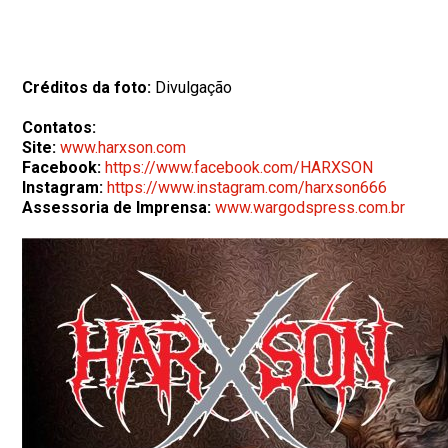
Créditos da foto:
Divulgação
Contatos:
Site:
www.harxson.com
Facebook:
https://www.facebook.com/HARXSON
Instagram:
https://www.instagram.com/harxson666
Assessoria de Imprensa:
www.wargodspress.com.br