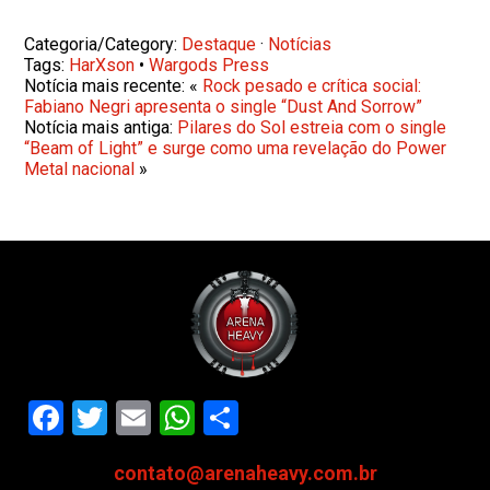
Categoria/Category:
Destaque
·
Notícias
Tags:
HarXson
•
Wargods Press
Notícia mais recente: «
Rock pesado e crítica social:
Fabiano Negri apresenta o single “Dust And Sorrow”
Notícia mais antiga:
Pilares do Sol estreia com o single
“Beam of Light” e surge como uma revelação do Power
Metal nacional
»
Facebook
Twitter
Email
WhatsApp
Share
contato@arenaheavy.com.br