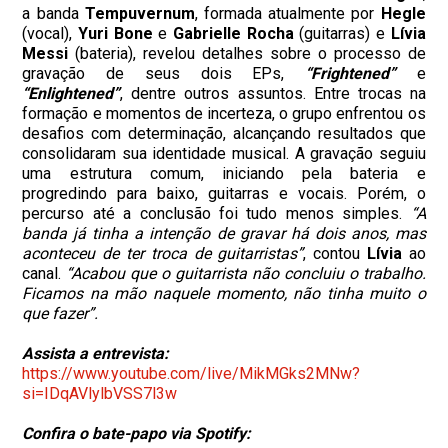
a banda
Tempuvernum
, formada atualmente por
Hegle
(vocal),
Yuri Bone
e
Gabrielle Rocha
(guitarras) e
Lívia
Messi
(bateria), revelou detalhes sobre o processo de
gravação de seus dois EPs,
“Frightened”
e
“Enlightened”
, dentre outros assuntos. Entre trocas na
formação e momentos de incerteza, o grupo enfrentou os
desafios com determinação, alcançando resultados que
consolidaram sua identidade musical. A gravação seguiu
uma estrutura comum, iniciando pela bateria e
progredindo para baixo, guitarras e vocais. Porém, o
percurso até a conclusão foi tudo menos simples.
“A
banda já tinha a intenção de gravar há dois anos, mas
aconteceu de ter troca de guitarristas”
, contou
Lívia
ao
canal.
“Acabou que o guitarrista não concluiu o trabalho.
Ficamos na mão naquele momento, não tinha muito o
que fazer”.
Assista a entrevista:
https://www.youtube.com/live/MikMGks2MNw?
si=IDqAVlylbVSS7l3w
Confira o bate-papo via Spotify: