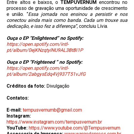
Entre altos e baixos, o
TEMPUVERNUM
encontrou no
processo de gravação uma oportunidade de crescimento
e união. “
Essa jornada nos ensinou a persistir e nos
conectou ainda mais como banda. Cada um trouxe sua
dedicação, e isso fez a diferença”
, concluiu Lívia.
Ouça o EP “Enlightened” no Spotify:
https://open.spotify.com/intl-
pt/album/0ejKNzqtylNU9AL3BtBi1P
Ouça o EP “Frightened ” no Spotify:
https://open.spotify.com/intl-
pt/album/2abgysEdq4Vj937T51vJfG
Créditos da foto:
Divulgação
Contatos:
E-mail:
tempusvernumb@gmail.com
Instagram:
https://www.instagram.com/tempusvernum.br
YouTube:
https://www.youtube.com/@Tempusvernum
Assessoria de Imprensa:
www.wargodspress.com.br