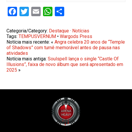
Facebook
Twitter
Email
WhatsApp
Share
Categoria/Category:
Destaque
·
Notícias
Tags:
TEMPUSVERNUM
•
Wargods Press
Notícia mais recente: «
Angra celebra 20 anos de “Temple
of Shadows” com turnê memorável antes de pausa nas
atividades
Notícia mais antiga:
Soulspell lança o single “Castle Of
Illusions”, faixa de novo álbum que será apresentado em
2025
»