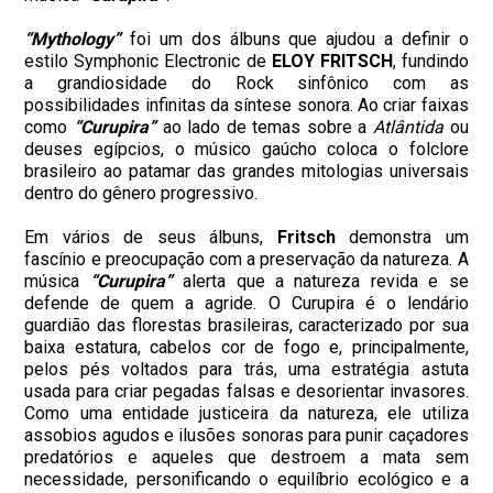
“Mythology”
foi um dos álbuns que ajudou a definir o
estilo Symphonic Electronic de
ELOY FRITSCH
, fundindo
a grandiosidade do Rock sinfônico com as
possibilidades infinitas da síntese sonora. Ao criar faixas
como
“Curupira”
ao lado de temas sobre a
Atlântida
ou
deuses egípcios, o músico gaúcho coloca o folclore
brasileiro ao patamar das grandes mitologias universais
dentro do gênero progressivo.
Em vários de seus álbuns,
Fritsch
demonstra um
fascínio e preocupação com a preservação da natureza. A
música
“Curupira”
alerta que a natureza revida e se
defende de quem a agride. O Curupira é o lendário
guardião das florestas brasileiras, caracterizado por sua
baixa estatura, cabelos cor de fogo e, principalmente,
pelos pés voltados para trás, uma estratégia astuta
usada para criar pegadas falsas e desorientar invasores.
Como uma entidade justiceira da natureza, ele utiliza
assobios agudos e ilusões sonoras para punir caçadores
predatórios e aqueles que destroem a mata sem
necessidade, personificando o equilíbrio ecológico e a