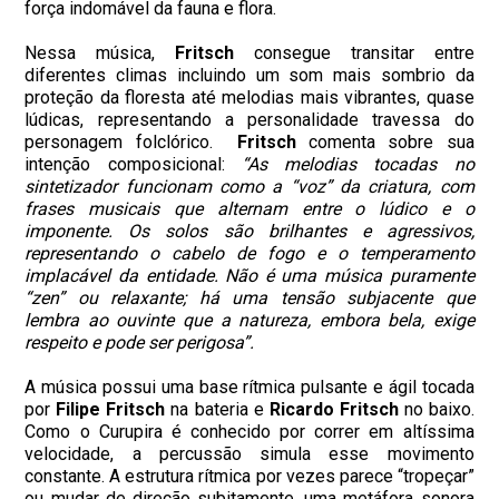
força indomável da fauna e flora.
Nessa música,
Fritsch
consegue transitar entre
diferentes climas incluindo um som mais sombrio da
proteção da floresta até melodias mais vibrantes, quase
lúdicas, representando a personalidade travessa do
personagem folclórico.
Fritsch
comenta sobre sua
intenção composicional:
“As melodias tocadas no
sintetizador funcionam como a “voz” da criatura, com
frases musicais que alternam entre o lúdico e o
imponente. Os solos são brilhantes e agressivos,
representando o cabelo de fogo e o temperamento
implacável da entidade. Não é uma música puramente
“zen” ou relaxante; há uma tensão subjacente que
lembra ao ouvinte que a natureza, embora bela, exige
respeito e pode ser perigosa”.
A música possui uma base rítmica pulsante e ágil tocada
por
Filipe Fritsch
na bateria e
Ricardo Fritsch
no baixo.
Como o Curupira é conhecido por correr em altíssima
velocidade, a percussão simula esse movimento
constante. A estrutura rítmica por vezes parece “tropeçar”
ou mudar de direção subitamente, uma metáfora sonora