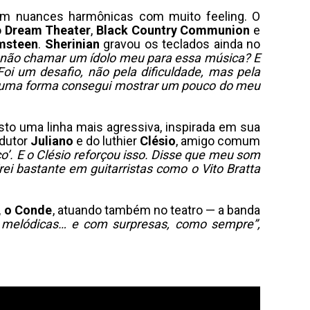
ram nuances harmônicas com muito feeling. O
o
Dream
Theater
,
Black
Country
Communion
e
msteen
.
Sherinian
gravou os teclados ainda no
e não chamar um ídolo meu para essa música? E
oi um desafio, não pela dificuldade, mas pela
alguma forma consegui mostrar um pouco do meu
sto uma linha mais agressiva, inspirada em sua
odutor
Juliano
e do luthier
Clésio
, amigo comum
co’. E o Clésio reforçou isso. Disse que meu som
i bastante em guitarristas como o Vito Bratta
, o Conde
, atuando também no teatro — a banda
s melódicas… e com surpresas, como sempre”,