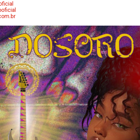
icial
ficial
com.br