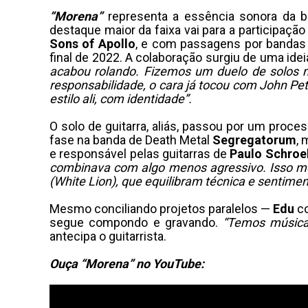
“Morena”
representa a essência sonora da b
destaque maior da faixa vai para a participação
Sons
of
Apollo
, e com passagens por bandas
final de 2022. A colaboração surgiu de uma ide
acabou rolando. Fizemos um duelo de solos mu
responsabilidade, o cara já tocou com John P
estilo ali, com identidade”.
O solo de guitarra, aliás, passou por um proc
fase na banda de Death Metal
Segregatorum
, 
e responsável pelas guitarras de
Paulo
Schroe
combinava com algo menos agressivo. Isso me 
(White Lion), que equilibram técnica e sentimen
Mesmo conciliando projetos paralelos —
Edu
c
segue compondo e gravando.
“Temos música
antecipa o guitarrista.
Ouça “Morena” no YouTube: