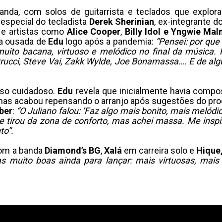
anda, com solos de guitarrista e teclados que explo
 especial do tecladista
Derek
Sherinian
, ex-integrante d
 e artistas como
Alice
Cooper
,
Billy
Idol
e
Yngwie
Mal
ia ousada de
Edu
logo após a pandemia:
“Pensei: por qu
ito bacana, virtuoso e melódico no final da música. F
etrucci, Steve Vai, Zakk Wylde, Joe Bonamassa…. E de 
esso cuidadoso.
Edu
revela que inicialmente havia compo
mas acabou repensando o arranjo após sugestões do pr
ber
:
“O Juliano falou: ‘Faz algo mais bonito, mais melódi
tirou da zona de conforto, mas achei massa. Me inspire
to”.
om a banda
Diamond’s BG
,
Xalá
em carreira solo e
Hique
s muito boas ainda para lançar: mais virtuosas, mai