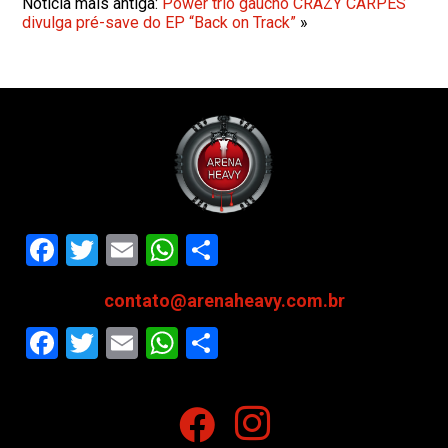
Notícia mais antiga:
Power trio gaúcho CRAZY CARPES
divulga pré-save do EP “Back on Track”
»
Facebook
Twitter
Email
WhatsApp
Share
contato@arenaheavy.com.br
Facebook
Twitter
Email
WhatsApp
Share