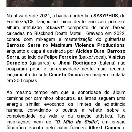
Na ativa desde 2021, a banda nordestina
SYSYPHUS
, de
Fortaleza/CE, lançou no início deste ano seu primeiro
álbum, intitulado
“Absurd”
, composto de nove faixas
calcadas no Blackned Death Metal. Gravado em 2022,
contou com mixagem e masterização do guitarrista
Barroso Serra
no
Maximum Violence Productions
,
enquanto a capa é assinada por
Alcides Burn. Barroso
Serra
, ao lado de
Felipe Ferreira
(baixo/vocal)
,
Vinicius
Dorneles
(guitarras) e
Jhoni Rodrigues
(bateria) não
pouparam peso e agressividade neste mais recente
lançamento do selo
Cianeto Discos
em tiragem limitada
em 300 cópias.
Ao mesmo tempo em que a sonoridade do álbum
caminha por caminhos obscuros, as letras seguem uma
energia similar, evocando os limites da existência
humana, convidando o ouvinte a refletir sobre a
complexidade da vida e da criação artística. Tais
inspirações vem de
“O Mito de Sísifo”
, um ensaio
filosófico escrito pelo autor francês
Albert Camus
e