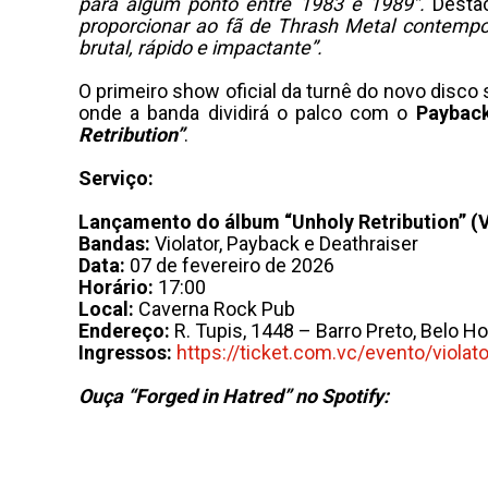
para algum ponto entre 1983 e 1989”.
Destac
proporcionar ao fã de Thrash Metal contem
brutal, rápido e impactante”.
O primeiro show oficial da turnê do novo disco
onde a banda dividirá o palco com o
Paybac
Retribution”
.
Serviço:
Lançamento do álbum “Unholy Retribution” (V
Bandas:
Violator, Payback e Deathraiser
Data:
07 de fevereiro de 2026
Horário:
17:00
Local:
Caverna Rock Pub
Endereço:
R. Tupis, 1448 – Barro Preto, Belo 
Ingressos:
https://ticket.com.vc/evento/violat
Ouça “Forged in Hatred” no Spotify: