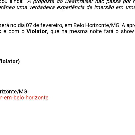
ou ainda:
“A proposta do Deathraiser não passa por r
porâneo uma verdadeira experiência de imersão em um
 será no dia 07 de fevereiro, em Belo Horizonte/MG. A ap
k
e com o
Violator
, que na mesma noite fará o show
iolator)
Horizonte/MG
or-em-belo-horizonte