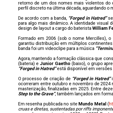
retorno de um dos nomes mais violentos do c
perfil discreto na última década, aguardando o 
De acordo com a banda,
“Forged in Hatred”
seg
para algo mais dinâmico. A identidade visual
design de layout a cargo do baterista
William F
Formado em 2006 (sob o nome Mercilles), o
garantiu distribuição em múltiplos continentes
banda foi um videoclipe para a música
“Termina
Agora, mantendo a formação clássica que con
(bateria) e
Junior
Gaetho
(baixo), o grupo apr
“Forged in Hatred”
está disponível em versões CD
O processo de criação de
“Forged in Hatred”
i
ocorreram entre outubro e novembro de 2024
masterização, finalizadas em 2025. Entre dez
Step to the Grave”
, também lançados em formato
Em resenha publicada no site
Mundo Metal
(
ht
cruas e diretas, sustentadas por riffs imponent