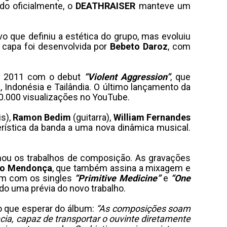
do oficialmente, o
DEATHRAISER
manteve um
o que definiu a estética do grupo, mas evoluiu
 capa foi desenvolvida por
Bebeto Daroz
, com
m 2011 com o debut
“Violent Aggression”
, que
, Indonésia e Tailândia. O último lançamento da
00.000 visualizações no YouTube.
is),
Ramon
Bedim
(guitarra),
William
Fernandes
erística da banda a uma nova dinâmica musical.
mou os trabalhos de composição. As gravações
io Mendonça
, que também assina a mixagem e
bum com os singles
“Primitive Medicine”
e
“One
do uma prévia do novo trabalho.
que esperar do álbum:
“As composições soam
cia, capaz de transportar o ouvinte diretamente