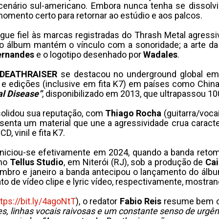
enário sul-americano. Embora nunca tenha se dissolvi
momento certo para retornar ao estúdio e aos palcos.
ue fiel às marcas registradas do Thrash Metal agressiv
 do álbum mantém o vínculo com a sonoridade; a arte da
ernandes
e o logotipo desenhado por
Wadales
.
DEATHRAISER
se destacou no underground global e
 e edições (inclusive em fita K7) em países como China
l Disease”
, disponibilizado em 2013, que ultrapassou 1
solidou sua reputação, com
Thiago Rocha
(guitarra/voca
esenta um material que une a agressividade crua caract
, vinil e fita K7.
niciou-se efetivamente em 2024, quando a banda reto
 no
Tellus Studio
, em Niterói (RJ), sob a produção de
Ca
embro e janeiro a banda antecipou o lançamento do ál
 de vídeo clipe e lyric vídeo, respectivamente, mostran
tps://bit.ly/4agoNtT
), o redator
Fabio
Reis
resume bem o 
es, linhas vocais raivosas e um constante senso de urgên