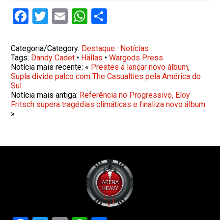
Facebook
Twitter
Email
WhatsApp
Share
Categoria/Category:
Destaque
·
Notícias
Tags:
Dandy Cadet
•
Hällas
•
Wargods Press
Notícia mais recente: «
Prestes a lançar novo álbum,
Supla divide palco com The Casualties pela América do
Sul
Notícia mais antiga:
Referência no Progressivo, Eloy
Fritsch supera tragédias climáticas e finaliza novo álbum
»