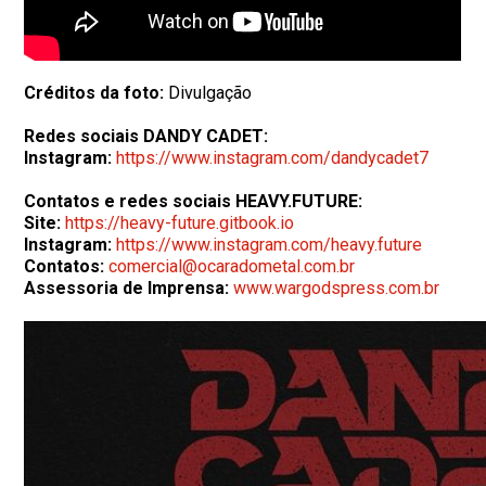
Créditos da foto:
Divulgação
Redes sociais DANDY CADET:
Instagram:
https://www.instagram.com/dandycadet7
Contatos e redes sociais HEAVY.FUTURE:
Site:
https://heavy-future.gitbook.io
Instagram:
https://www.instagram.com/heavy.future
Contatos:
comercial@ocaradometal.com.br
Assessoria de Imprensa:
www.wargodspress.com.br