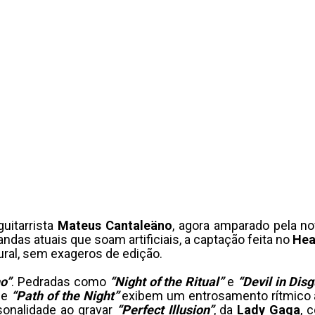
guitarrista
Mateus Cantaleäno
, agora amparado pela n
andas atuais que soam artificiais, a captação feita no
Hea
ural, sem exageros de edição.
no”
. Pedradas como
“Night of the Ritual”
e
“Devil in Disg
e
“Path of the Night”
exibem um entrosamento rítmico 
sonalidade ao gravar
“Perfect Illusion”
, da
Lady Gaga
, 