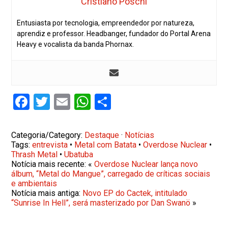
Cristiano Poschi
Entusiasta por tecnologia, empreendedor por natureza,
aprendiz e professor. Headbanger, fundador do Portal Arena
Heavy e vocalista da banda Phornax.
Facebook
Twitter
Email
WhatsApp
Share
Categoria/Category:
Destaque
·
Notícias
Tags:
entrevista
•
Metal com Batata
•
Overdose Nuclear
•
Thrash Metal
•
Ubatuba
Notícia mais recente: «
Overdose Nuclear lança novo
álbum, “Metal do Mangue”, carregado de críticas sociais
e ambientais
Notícia mais antiga:
Novo EP do Cactek, intitulado
“Sunrise In Hell”, será masterizado por Dan Swanö
»