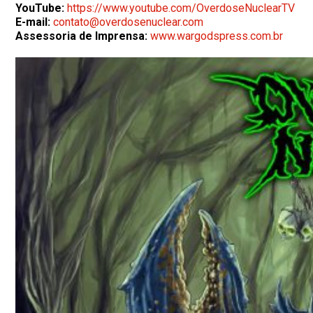
YouTube:
https://www.youtube.com/OverdoseNuclearTV
E-mail:
contato@overdosenuclear.com
Assessoria de Imprensa:
www.wargodspress.com.br