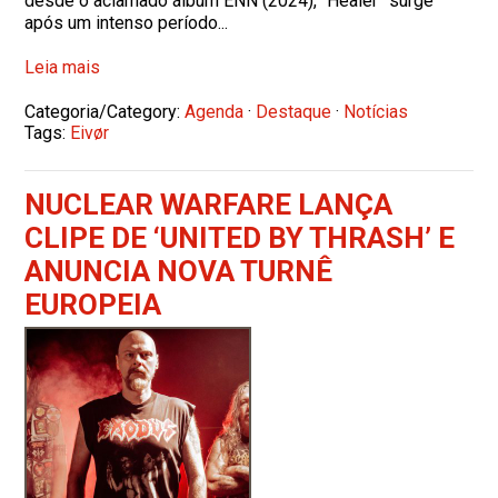
desde o aclamado álbum ENN (2024), “Healer” surge
após um intenso período...
Leia mais
Categoria/Category:
Agenda
·
Destaque
·
Notícias
Tags:
Eivør
NUCLEAR WARFARE LANÇA
CLIPE DE ‘UNITED BY THRASH’ E
ANUNCIA NOVA TURNÊ
EUROPEIA