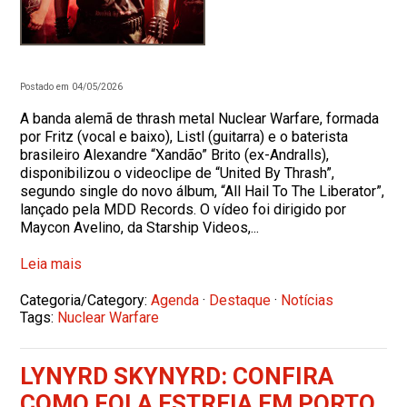
Postado em 04/05/2026
A banda alemã de thrash metal Nuclear Warfare, formada
por Fritz (vocal e baixo), Listl (guitarra) e o baterista
brasileiro Alexandre “Xandão” Brito (ex-Andralls),
disponibilizou o videoclipe de “United By Thrash”,
segundo single do novo álbum, “All Hail To The Liberator”,
lançado pela MDD Records. O vídeo foi dirigido por
Maycon Avelino, da Starship Videos,...
Leia mais
Categoria/Category:
Agenda
·
Destaque
·
Notícias
Tags:
Nuclear Warfare
LYNYRD SKYNYRD: CONFIRA
COMO FOI A ESTREIA EM PORTO