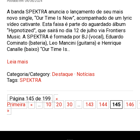
Postado em 04/06/2024
A banda SPEKTRA anuncia o lançamento de seu mais
novo single, “Our Time Is Now”, acompanhado de um lyric
vídeo cativante. Esta faixa é parte do aguardado álbum
“Hypnotized”, que sairá no dia 12 de julho via Frontiers
Music. A SPEKTRA é formada por BJ (vocal), Eduardo
Cominato (bateria), Leo Mancini (guitarra) e Henrique
Canalle (baixo) “Our Time Is...
Leia mais
Categoria/Category:
Destaque
·
Notícias
Tags:
SPEKTRA
Página 145 de 199
«
Primeira
«
...
10
20
30
...
143
144
145
146
»