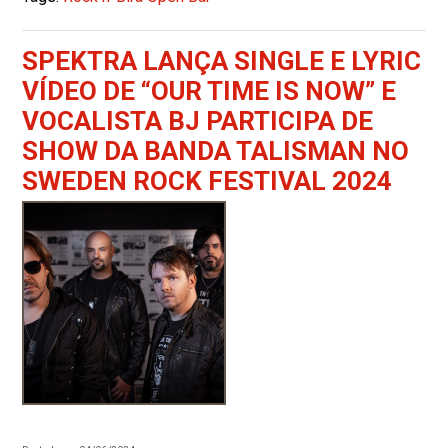
SPEKTRA LANÇA SINGLE E LYRIC
VÍDEO DE “OUR TIME IS NOW” E
VOCALISTA BJ PARTICIPA DE
SHOW DA BANDA TALISMAN NO
SWEDEN ROCK FESTIVAL 2024