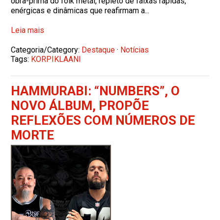
obra-prima do folk metal, repleto de faixas rápidas,
enérgicas e dinâmicas que reafirmam a...
Leia mais
Categoria/Category:
Destaque
·
Notícias
Tags:
KORPIKLAANI
HAMMURABI: “NUMBERS”, O
NOVO ÁLBUM, PROPÕE
REFLEXÕES COM NÚMEROS DE
MORTE