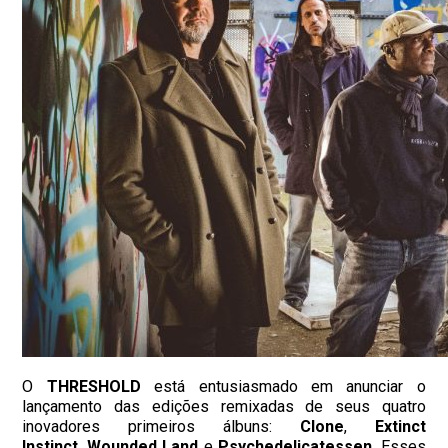
O
THRESHOLD
está entusiasmado em anunciar o
lançamento das edições remixadas de seus quatro
inovadores primeiros álbuns:
Clone
,
Extinct
Instinct
,
Wounded Land
e
Psychedelicatessen
. Esses