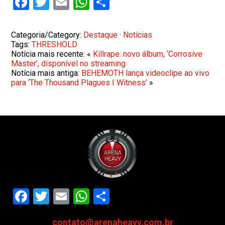
Facebook
Twitter
Email
WhatsApp
Share
Categoria/Category:
Destaque
·
Notícias
Tags:
THRESHOLD
Notícia mais recente: «
Killrape: novo álbum, ‘Corrosive
Master’, disponível no streaming
Notícia mais antiga:
BEHEMOTH lança videoclipe ao vivo
para ‘The Thousand Plagues I Witness’
»
Facebook
Twitter
Email
WhatsApp
Share
contato@arenaheavy.com.br