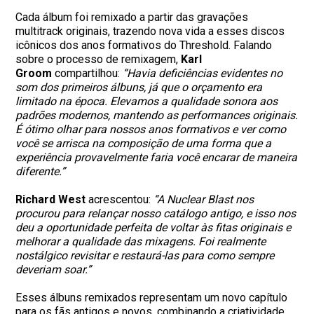
Cada álbum foi remixado a partir das gravações
multitrack originais, trazendo nova vida a esses discos
icônicos dos anos formativos do Threshold. Falando
sobre o processo de remixagem,
Karl
Groom
compartilhou:
“Havia deficiências evidentes no
som dos primeiros álbuns, já que o orçamento era
limitado na época. Elevamos a qualidade sonora aos
padrões modernos, mantendo as performances originais.
É ótimo olhar para nossos anos formativos e ver como
você se arrisca na composição de uma forma que a
experiência provavelmente faria você encarar de maneira
diferente.”
Richard West
acrescentou:
“A
Nuclear
Blast nos
procurou para relançar nosso catálogo antigo, e isso nos
deu a oportunidade perfeita de voltar às fitas originais e
melhorar a qualidade das mixagens. Foi realmente
nostálgico revisitar e restaurá-las para como sempre
deveriam soar.”
Esses álbuns remixados representam um novo capítulo
para os fãs antigos e novos, combinando a criatividade