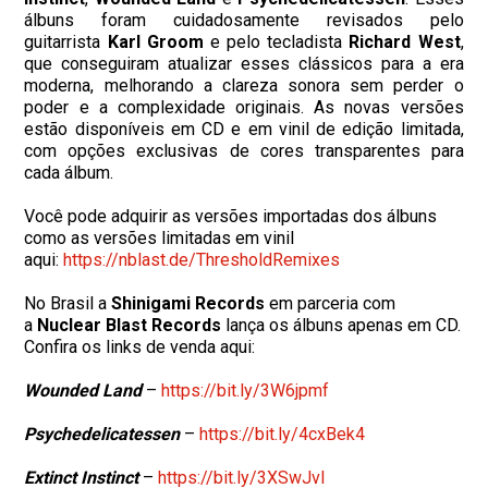
álbuns foram cuidadosamente revisados pelo
guitarrista
Karl Groom
e pelo tecladista
Richard West
,
que conseguiram atualizar esses clássicos para a era
moderna, melhorando a clareza sonora sem perder o
poder e a complexidade originais. As novas versões
estão disponíveis em CD e em vinil de edição limitada,
com opções exclusivas de cores transparentes para
cada álbum.
Você pode adquirir as versões importadas dos álbuns
como as versões limitadas em vinil
aqui:
https://nblast.de/
ThresholdRemixes
No Brasil a
Shinigami Records
em parceria com
a
Nuclear
Blast Records
lança os álbuns apenas em CD.
Confira os links de venda aqui:
Wounded Land
–
https://bit.ly/3W6jpmf
Psychedelicatessen
–
https://
bit.ly/4cxBek4
Extinct Instinct
–
https://bit.ly/
3XSwJvl