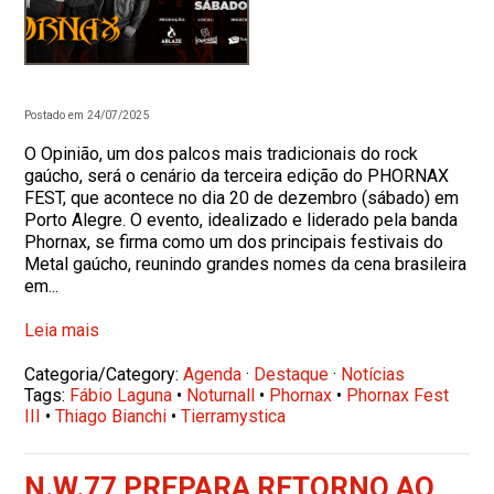
Postado em 24/07/2025
O Opinião, um dos palcos mais tradicionais do rock
gaúcho, será o cenário da terceira edição do PHORNAX
FEST, que acontece no dia 20 de dezembro (sábado) em
Porto Alegre. O evento, idealizado e liderado pela banda
Phornax, se firma como um dos principais festivais do
Metal gaúcho, reunindo grandes nomes da cena brasileira
em...
Leia mais
Categoria/Category:
Agenda
·
Destaque
·
Notícias
Tags:
Fábio Laguna
•
Noturnall
•
Phornax
•
Phornax Fest
III
•
Thiago Bianchi
•
Tierramystica
N.W.77 PREPARA RETORNO AO