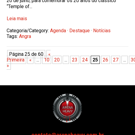
20 de julho, para comemorar os 20 anos do clássico
“Temple of...
Leia mais
Categoria/Category:
Agenda
·
Destaque
·
Notícias
Tags:
Angra
Página 25 de 60
«
Primeira
«
...
10
20
...
23
24
25
26
27
...
3
»
contato@arenaheavy.com.br