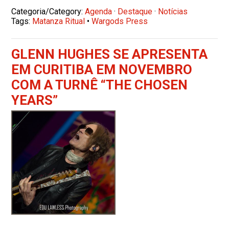
Categoria/Category:
Agenda
·
Destaque
·
Notícias
Tags:
Matanza Ritual
•
Wargods Press
GLENN HUGHES SE APRESENTA
EM CURITIBA EM NOVEMBRO
COM A TURNÊ “THE CHOSEN
YEARS”