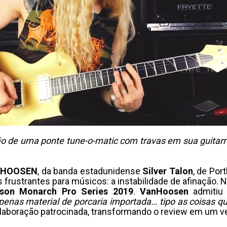
lação de uma ponte tune-o-matic com travas em sua guit
NHOOSEN
, da banda estadunidense
Silver Talon
, de Por
frustrantes para músicos: a instabilidade de afinação. N
son Monarch Pro Series 2019
.
VanHoosen
admitiu
penas material de porcaria importada… tipo as coisas q
olaboração patrocinada, transformando o review em um v