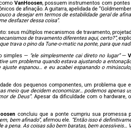
, como
VanHoosen
, possuem instrumentos com pontes
nicos de afinação. A guitarra, apelidada de “Goldmember”
ouco a desejar em termos de estabilidade geral de afin
me desfazer dessa coisa”
.
oduto: seus múltiplos mecanismos de travamento, projeta
mecanismos de travamento diferentes aqui, certo?”
, expl
que trava o pino da Tune-o-matic na ponte, para que nad
do simples —
“ele simplesmente cai direto no lugar”
—
V
tive um problema quando estava ajustando a entonação”,
e ajuste espanou… e eu acabei espanando o minúsculo,
lidade dos pequenos componentes, um problema que 
sas meio que decidem economizar… podemos apenas usa
amor de Deus”.
Apesar da dificuldade com o hardware, o
oosen
concluiu que a ponte cumpriu sua promessa pr
bem, bem afinado”,
afirmou ele.
“Então isso é definitiva
ale a pena. As coisas são bem baratas, bem acessíveis…