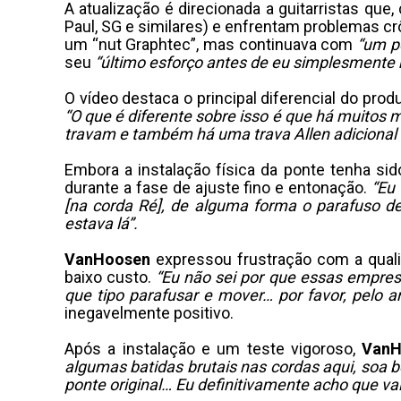
A atualização é direcionada a guitarristas que
Paul, SG e similares) e enfrentam problemas crô
um “nut Graphtec”, mas continuava com
“um p
seu
“último esforço antes de eu simplesmente 
O vídeo destaca o principal diferencial do pr
“O que é diferente sobre isso é que há muitos 
travam e também há uma trava Allen adicional 
Embora a instalação física da ponte tenha si
durante a fase de ajuste fino e entonação.
“Eu 
[na corda Ré], de alguma forma o parafuso d
estava lá”.
VanHoosen
expressou frustração com a qua
baixo custo.
“Eu não sei por que essas empre
que tipo parafusar e mover… por favor, pelo 
inegavelmente positivo.
Após a instalação e um teste vigoroso,
VanH
algumas batidas brutais nas cordas aqui, soa 
ponte original… Eu definitivamente acho que v