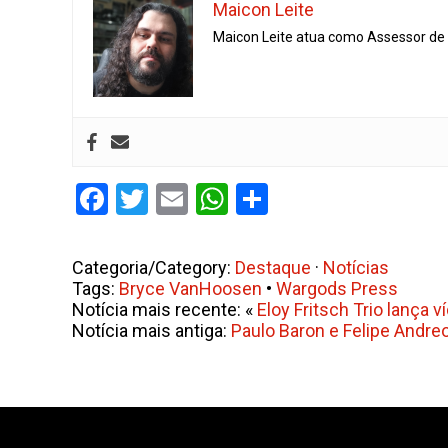
Maicon Leite
Maicon Leite atua como Assessor de I
Facebook
Twitter
Email
WhatsApp
Share
Categoria/Category:
Destaque
·
Notícias
Tags:
Bryce VanHoosen
•
Wargods Press
Notícia mais recente: «
Eloy Fritsch Trio lança
Notícia mais antiga:
Paulo Baron e Felipe Andre