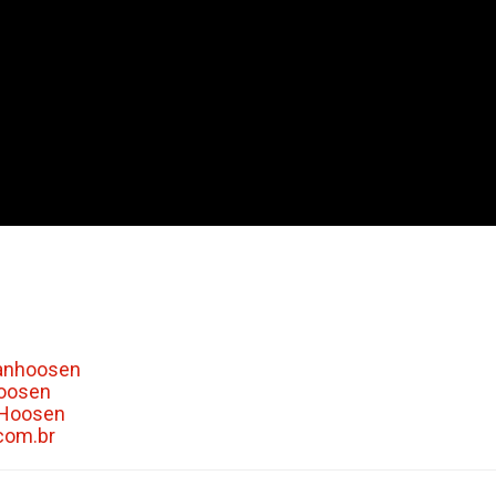
anhoosen
hoosen
nHoosen
com.br