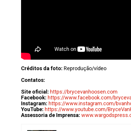
Créditos da foto:
Reprodução/vídeo
Contatos:
Site oficial:
https://brycevanhoosen.com
Facebook:
https://www.facebook.com/brycev
Instagram:
https://www.instagram.com/bvan
YouTube:
https://www.youtube.com/BryceVa
Assessoria de Imprensa:
www.wargodspress.