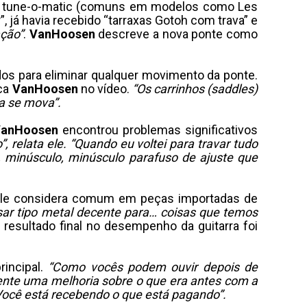
 tune-o-matic (comuns em modelos como Les
, já havia recebido “tarraxas Gotoh com trava” e
ação”
.
VanHoosen
descreve a nova ponte como
dos para eliminar qualquer movimento da ponte.
ica
VanHoosen
no vídeo.
“Os carrinhos (saddles)
a se mova”.
anHoosen
encontrou problemas significativos
 relata ele. “Quando eu voltei para travar tudo
 minúsculo, minúsculo parafuso de ajuste que
ele considera comum em peças importadas de
r tipo metal decente para… coisas que temos
 resultado final no desempenho da guitarra foi
incipal.
“Como vocês podem ouvir depois de
mente uma melhoria sobre o que era antes com a
 Você está recebendo o que está pagando”.