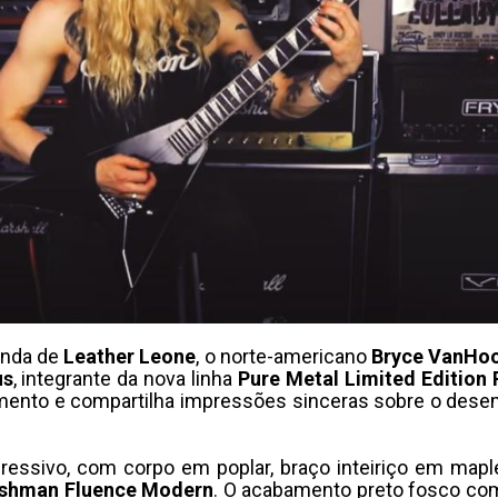
anda de
Leather
Leone
, o norte-americano
Bryce
VanHo
us
, integrante da nova linha
Pure
Metal
Limited
Edition
umento e compartilha impressões sinceras sobre o dese
essivo, com corpo em poplar, braço inteiriço em maple
ishman
Fluence
Modern
. O acabamento preto fosco com