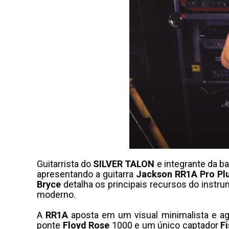
Guitarrista do
SILVER
TALON
e integrante da b
apresentando a guitarra
Jackson
RR1A
Pro
Pl
Bryce
detalha os principais recursos do instr
moderno.
A
RR1A
aposta em um visual minimalista e agr
ponte
Floyd
Rose
1000 e um único captador
F