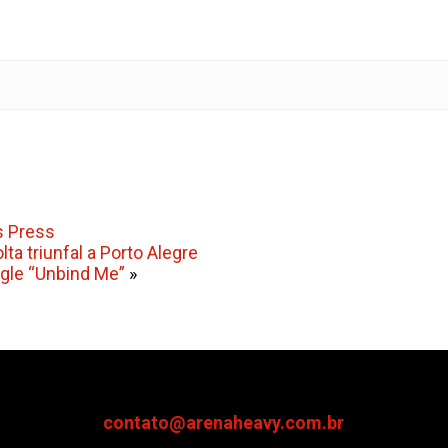
 Press
lta triunfal a Porto Alegre
ngle “Unbind Me”
»
contato@arenaheavy.com.br