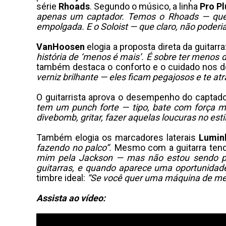
série
Rhoads
. Segundo o músico, a linha
Pro Pl
apenas um captador. Temos o Rhoads — que é
empolgada. E o Soloist — que claro, não poderia 
VanHoosen
elogia a proposta direta da guitarra
história de ‘menos é mais’. É sobre ter menos
também destaca o conforto e o cuidado nos d
verniz brilhante — eles ficam pegajosos e te at
O guitarrista aprova o desempenho do captado
tem um punch forte — tipo, bate com força 
divebomb, gritar, fazer aquelas loucuras no esti
Também elogia os marcadores laterais
Lumin
fazendo no palco”.
Mesmo com a guitarra tend
mim pela Jackson — mas não estou sendo pa
guitarras, e quando aparece uma oportunidade
timbre ideal:
“Se você quer uma máquina de meta
Assista ao vídeo: