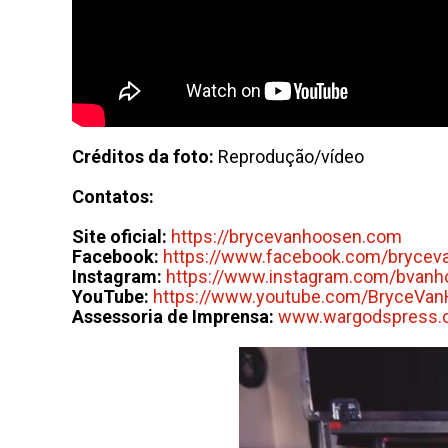
Créditos da foto:
Reprodução/vídeo
Contatos:
Site oficial:
https://brycevanhoosen.com
Facebook:
https://www.facebook.com/brycev
Instagram:
https://www.instagram.com/bvan
YouTube:
https://www.youtube.com/BryceVa
Assessoria de Imprensa:
www.wargodspress.