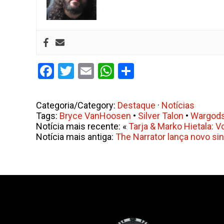
Facebook
Twitter
Email
WhatsApp
Share
Categoria/Category:
Destaque
·
Notícias
Tags:
Bryce VanHoosen
•
Silver Talon
•
Wargods
Notícia mais recente: «
Tarja & Marko Hietala: Vo
Notícia mais antiga:
The Narrator lança novo si