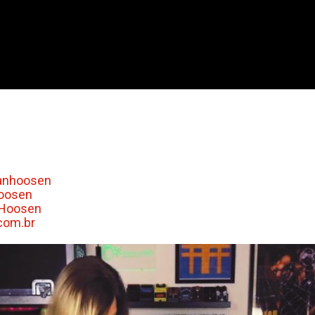
anhoosen
hoosen
nHoosen
com.br