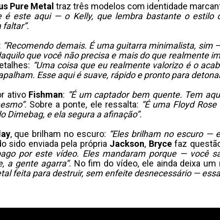
us Pure Metal
traz três modelos com identidade marcan
 este aqui — o Kelly, que lembra bastante o estilo 
faltar”.
:
“Recomendo demais. É uma guitarra minimalista, sim —
 daquilo que você não precisa e mais do que realmente i
etalhes:
“Uma coisa que eu realmente valorizo é o aca
rapalham. Esse aqui é suave, rápido e pronto para detonar
r ativo
Fishman
:
“É um captador bem quente. Tem aqu
mesmo”
. Sobre a ponte, ele ressalta:
“É uma Floyd Rose 
lo Dimebag, e ela segura a afinação”.
lay
, que brilham no escuro:
“Eles brilham no escuro — 
o sido enviada pela própria
Jackson
,
Bryce
faz questão
go por este vídeo. Eles mandaram porque — você sab
, a gente agarra”.
No fim do vídeo, ele ainda deixa um 
l feita para destruir, sem enfeite desnecessário — essa 