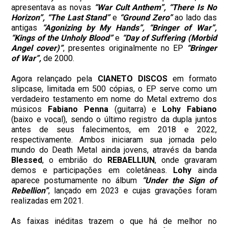
apresentava as novas
“War Cult Anthem”, “There Is No
Horizon”, “The Last Stand”
e
“Ground Zero”
ao lado das
antigas
“Agonizing by My Hands”, “Bringer of War”,
“Kings of the Unholy Blood”
e
“Day of Suffering (Morbid
Angel cover)”
, presentes originalmente no EP
“Bringer
of War”,
de 2000.
Agora relançado pela
CIANETO DISCOS
em formato
slipcase, limitada em 500 cópias, o EP serve como um
verdadeiro testamento em nome do Metal extremo dos
músicos
Fabiano Penna
(guitarra) e
Lohy Fabiano
(baixo e vocal), sendo o último registro da dupla juntos
antes de seus falecimentos, em 2018 e 2022,
respectivamente. Ambos iniciaram sua jornada pelo
mundo do Death Metal ainda jovens, através da banda
Blessed
, o embrião do
REBAELLIUN
, onde gravaram
demos e participações em coletâneas.
Lohy
ainda
aparece postumamente no álbum
“Under the Sign of
Rebellion”
, lançado em 2023 e cujas gravações foram
realizadas em 2021.
As faixas inéditas trazem o que há de melhor no