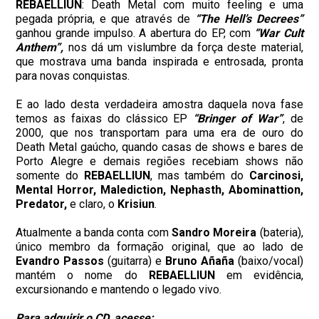
REBAELLIUN
: Death Metal com muito feeling e uma
pegada própria, e que através de
“The Hell’s Decrees”
ganhou grande impulso. A abertura do EP, com
“War Cult
Anthem”,
nos dá um vislumbre da força deste material,
que mostrava uma banda inspirada e entrosada, pronta
para novas conquistas.
E ao lado desta verdadeira amostra daquela nova fase
temos as faixas do clássico EP
“Bringer of War”
, de
2000, que nos transportam para uma era de ouro do
Death Metal gaúcho, quando casas de shows e bares de
Porto Alegre e demais regiões recebiam shows não
somente do
REBAELLIUN
, mas também do
Carcinosi,
Mental Horror, Malediction, Nephasth, Abominattion,
Predator,
e claro, o
Krisiun
.
Atualmente a banda conta com
Sandro Moreira
(bateria),
único membro da formação original, que ao lado de
Evandro Passos
(guitarra) e
Bruno Añaña
(baixo/vocal)
mantém o nome do
REBAELLIUN
em evidência,
excursionando e mantendo o legado vivo.
Para adquirir o CD, acesse: