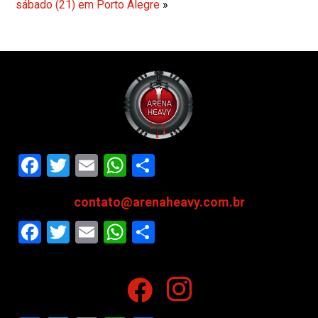
sábado (21) em Porto Alegre
»
Facebook
Twitter
Email
WhatsApp
Share
contato@arenaheavy.com.br
Facebook
Twitter
Email
WhatsApp
Share