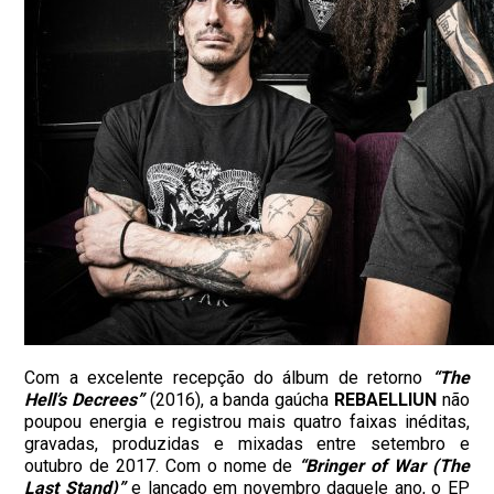
Com a excelente recepção do álbum de retorno
“The
Hell’s Decrees”
(2016), a banda gaúcha
REBAELLIUN
não
poupou energia e registrou mais quatro faixas inéditas,
gravadas, produzidas e mixadas entre setembro e
outubro de 2017. Com o nome de
“Bringer of War (The
Last Stand)”
e lançado em novembro daquele ano, o EP