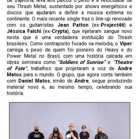
de trajetória, leva aos palcos o peso e a velocidade de
seu Thrash Metal, sustentado por shows energéticos e
discos que ajudaram a definir a música extrema no
continente. O mais recente single traz o line-up renovado
com os guitarristas
Jean Patton
(ex-
Project46
) e
Jéssica Falchi
(ex-
Crypta
), que injetaram sangue novo
nesta que é uma verdadeira instituição do Thrash
brasileiro. Como contraponto focado na melodia, o
Viper
carrega o peso de quem foi pioneiro do Heavy e do
Power Metal no Brasil, com uma história calcada em
obras seminais como
“
Soldiers of Sunrise”
e
“
Theatre
of Fate”
, trabalhos que projetaram a voz de
Andre
Matos
para o mundo. O grupo, que agora conta também
com
Daniel Matos
, irmão de
Andre
, segue produzindo
material novo e, ao mesmo tempo, celebrando sua
história.