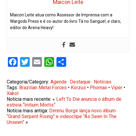
Maicon Leite
Maicon Leite atua como Assessor de Imprensa com a
Wargods Press e é co-autor do livro Tá no Sangue!, e claro,
editor do Arena Heavy!
Facebook
Twitter
Email
WhatsApp
Share
Categoria/Category:
Agenda
·
Destaque
·
Notícias
Tags:
Brazilian Metal Forces
•
Korzus
•
Phornax
•
Viper
•
Xakol
Notícia mais recente: «
Left To Die anuncia o álbum de
estreia “Initium Mortis”
Notícia mais antiga:
Dimmu Borgir lança novo álbum
“Grand Serpent Rising” e videoclipe “As Seen In The
Unseen”
»