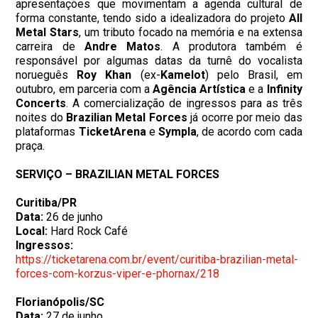
apresentações que movimentam a agenda cultural de
forma constante, tendo sido a idealizadora do projeto
All
Metal Stars
, um tributo focado na memória e na extensa
carreira de
Andre Matos
. A produtora também é
responsável por algumas datas da turnê do vocalista
norueguês
Roy Khan
(ex-
Kamelot
) pelo Brasil, em
outubro, em parceria com a
Agência Artística
e a
Infinity
Concerts
. A comercialização de ingressos para as três
noites do
Brazilian Metal Forces
já ocorre por meio das
plataformas
TicketArena
e
Sympla
, de acordo com cada
praça.
SERVIÇO – BRAZILIAN METAL FORCES
Curitiba/PR
Data:
26 de junho
Local:
Hard Rock Café
Ingressos:
https://ticketarena.com.br/event/curitiba-brazilian-metal-
forces-com-korzus-viper-e-phornax/218
Florianópolis/SC
Data:
27 de junho