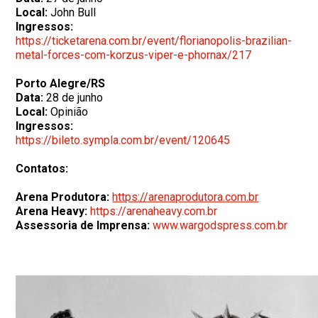
Local:
John Bull
Ingressos:
https://ticketarena.com.br/event/florianopolis-brazilian-
metal-forces-com-korzus-viper-e-phornax/217
Porto Alegre/RS
Data:
28 de junho
Local:
Opinião
Ingressos:
https://bileto.sympla.com.br/event/120645
Contatos:
Arena Produtora:
https://arenaprodutora.com.br
Arena Heavy:
https://arenaheavy.com.br
Assessoria de Imprensa:
www.wargodspress.com.br