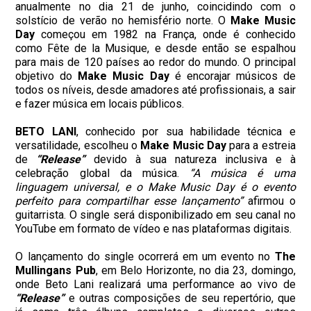
anualmente no dia 21 de junho, coincidindo com o
solstício de verão no hemisfério norte. O
Make Music
Day
começou em 1982 na França, onde é conhecido
como Fête de la Musique, e desde então se espalhou
para mais de 120 países ao redor do mundo. O principal
objetivo do
Make Music Day
é encorajar músicos de
todos os níveis, desde amadores até profissionais, a sair
e fazer música em locais públicos.
BETO LANI
, conhecido por sua habilidade técnica e
versatilidade, escolheu o
Make Music Day
para a estreia
de
“Release”
devido à sua natureza inclusiva e à
celebração global da música.
“A música é uma
linguagem universal, e o Make Music Day é o evento
perfeito para compartilhar esse lançamento”
afirmou o
guitarrista. O single será disponibilizado em seu canal no
YouTube em formato de vídeo e nas plataformas digitais.
O lançamento do single ocorrerá em um evento no
The
Mullingans Pub
, em Belo Horizonte, no dia 23, domingo,
onde Beto Lani realizará uma performance ao vivo de
“Release”
e outras composições de seu repertório, que