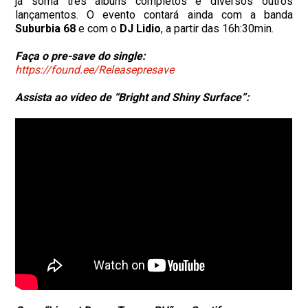
já soma três álbuns completos e diversos outros
lançamentos. O evento contará ainda com a banda
Suburbia 68
e com o
DJ Lidio
, a partir das 16h:30min.
Faça o pre-save do single:
https://found.ee/Releasepresave
Assista ao vídeo de “Bright and Shiny Surface”: