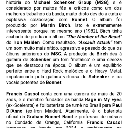
história do
Michael Schenker Group (MSG)
, e é
considerado por muitos fãs e críticos como um dos
melhores trabalhos da banda, muito disto devido à curta e
explosiva colaboração com
Bonnet
. O álbum foi
produzido por
Martin
Birch
. Isto é extremamente
interessante porque, no mesmo ano (1982), Birch tinha
acabado de produzir o álbum
“The Number of the Beast”
do
Iron Maiden
. Como resultado,
“Assault Attack”
tem
um som muito mais nítido, agressivo e pesado do que os
álbuns anteriores do
MSG
. A produção de
Birch
deu à
guitarra de
Schenker
um tom “metálico” e uma clareza
que se destacou na época. O álbum é um equilíbrio
perfeito entre o Hard Rock melódico e o Heavy Metal,
impulsionado pela guitarra virtuosa de
Schenker
e os
vocais potentes de
Bonnet
.
Francis Cassol
conta com uma carreira de mais de 20
anos, e é membro fundador da banda
Rage in My Eyes
(ex-Scelerata) e foi baterista de turnê no Brasil para
Paul
Di’Anno
(ex-Iron Maiden). Atualmente, é o baterista
oficial da
Graham Bonnet Band
e professor de música
no Condado de Orange, California.
Francis
Cassol