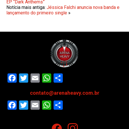
EP “Dark Anthems”
Notícia mais antiga:
Jéssica Falchi anuncia nova banda e
lançamento do primeiro single
»
Facebook
Twitter
Email
WhatsApp
Share
contato@arenaheavy.com.br
Facebook
Twitter
Email
WhatsApp
Share