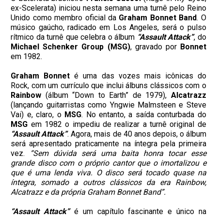
ex-Scelerata) iniciou nesta semana uma turnê pelo Reino
Unido como membro oficial da
Graham Bonnet Band
. O
músico gaúcho, radicado em Los Angeles, será o pulso
rítmico da turnê que celebra o álbum
“Assault Attack”
, do
Michael Schenker Group (MSG)
, gravado por
Bonnet
em 1982.
Graham Bonnet
é uma das vozes mais icônicas do
Rock, com um currículo que inclui álbuns clássicos com o
Rainbow
(álbum “Down to Earth” de 1979),
Alcatrazz
(lançando guitarristas como Yngwie Malmsteen e Steve
Vai) e, claro, o
MSG
. No entanto, a saída conturbada do
MSG
em 1982 o impediu de realizar a turnê original de
“Assault Attack”
. Agora, mais de 40 anos depois, o álbum
será apresentado praticamente na íntegra pela primeira
vez.
“Sem dúvida será uma baita honra tocar esse
grande disco com o próprio cantor que o imortalizou e
que é uma lenda viva. O disco será tocado quase na
íntegra, somado a outros clássicos da era Rainbow,
Alcatrazz e da própria Graham Bonnet Band”.
“Assault Attack”
é um capítulo fascinante e único na