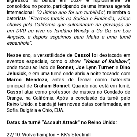
ingressou na banda em 2024 e rapidamente se
consolidou no posto, participando de uma intensa agenda
internacional.
“O último ano foi um turbilhão”
, relembra o
baterista. “
Fizemos turnês na Suécia e Finlândia, vários
shows pela Califórnia que culminaram na gravação de
um DVD ao vivo no lendário Whisky a Go Go, em Los
Angeles, e depois seguimos para Malta e uma turnê
espanhola”.
Nesse ano, a versatilidade de
Cassol
foi destacada em
eventos especiais, como o show
“Voices of Rainbow”
,
onde tocou ao lado de
Bonnet
,
Joe Lynn Turner
e
Dino
Jelusick
, e em uma turnê onde abriu a noite tocando com
Marco Mendoza
, antes de fechar como baterista
principal de
Graham
Bonnet
. Quando não está em turnê,
Cassol
atua como professor de música no Condado de
Orange, na Califórnia. Após a conclusão da turnê pelo
Reino Unido, a banda já tem novas datas confirmadas, em
Sofia, Bulgária e Ohio, EUA.
Datas da turnê “Assault Attack” no Reino Unido:
22/10: Wolverhampton – KK’s Steelmill