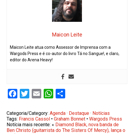
Maicon Leite
Maicon Leite atua como Assessor de Imprensa com a
Wargods Press e é co-autor do livro Tá no Sangue!, e claro,
editor do Arena Heavy!
Facebook
Twitter
Email
WhatsApp
Share
Categoria/Category:
Agenda
·
Destaque
·
Notícias
Tags:
Francis Cassol
•
Graham Bonnet
•
Wargods Press
Notícia mais recente: «
Diamond Black, nova banda de
Ben Christo (guitarrista do The Sisters Of Mercy), lança o