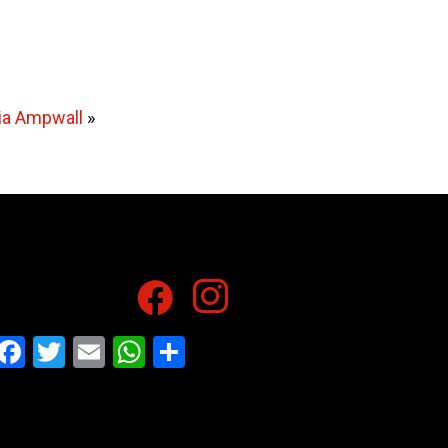
via Ampwall
»
Facebook
Twitter
Email
WhatsApp
Share