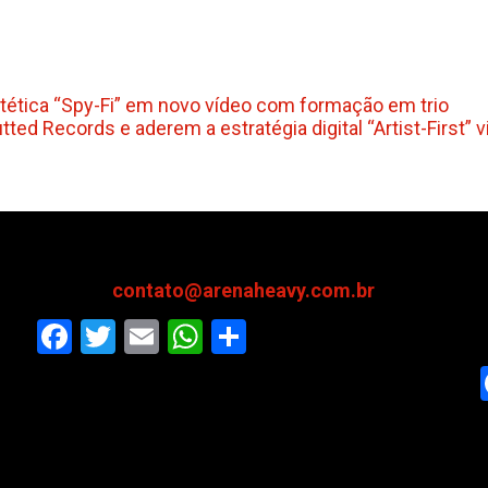
estética “Spy-Fi” em novo vídeo com formação em trio
ed Records e aderem a estratégia digital “Artist-First” 
contato@arenaheavy.com.br
Facebook
Twitter
Email
WhatsApp
Share