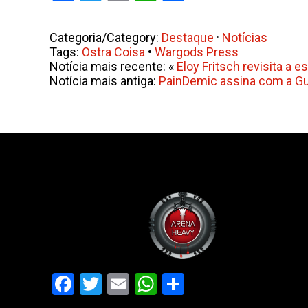
Categoria/Category:
Destaque
·
Notícias
Tags:
Ostra Coisa
•
Wargods Press
Notícia mais recente: «
Eloy Fritsch revisita a 
Notícia mais antiga:
PainDemic assina com a Gutt
Facebook
Twitter
Email
WhatsApp
Share