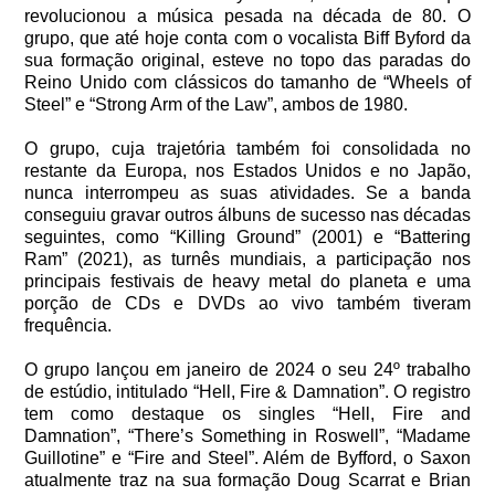
revolucionou a música pesada na década de 80. O
grupo, que até hoje conta com o vocalista Biff Byford da
sua formação original, esteve no topo das paradas do
Reino Unido com clássicos do tamanho de “Wheels of
Steel” e “Strong Arm of the Law”, ambos de 1980.
O grupo, cuja trajetória também foi consolidada no
restante da Europa, nos Estados Unidos e no Japão,
nunca interrompeu as suas atividades. Se a banda
conseguiu gravar outros álbuns de sucesso nas décadas
seguintes, como “Killing Ground” (2001) e “Battering
Ram” (2021), as turnês mundiais, a participação nos
principais festivais de heavy metal do planeta e uma
porção de CDs e DVDs ao vivo também tiveram
frequência.
O grupo lançou em janeiro de 2024 o seu 24º trabalho
de estúdio, intitulado “Hell, Fire & Damnation”. O registro
tem como destaque os singles “Hell, Fire and
Damnation”, “There’s Something in Roswell”, “Madame
Guillotine” e “Fire and Steel”. Além de Byfford, o Saxon
atualmente traz na sua formação Doug Scarrat e Brian