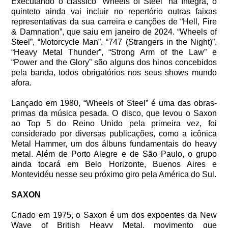
Executando o clássico “Wheels of Steel” na íntegra, o
quinteto ainda vai incluir no repertório outras faixas
representativas da sua carreira e canções de “Hell, Fire
& Damnation”, que saiu em janeiro de 2024. “Wheels of
Steel”, “Motorcycle Man”, “747 (Strangers in the Night)”,
“Heavy Metal Thunder”, “Strong Arm of the Law” e
“Power and the Glory” são alguns dos hinos concebidos
pela banda, todos obrigatórios nos seus shows mundo
afora.
Lançado em 1980, “Wheels of Steel” é uma das obras-
primas da música pesada. O disco, que levou o Saxon
ao Top 5 do Reino Unido pela primeira vez, foi
considerado por diversas publicações, como a icônica
Metal Hammer, um dos álbuns fundamentais do heavy
metal. Além de Porto Alegre e de São Paulo, o grupo
ainda tocará em Belo Horizonte, Buenos Aires e
Montevidéu nesse seu próximo giro pela América do Sul.
SAXON
Criado em 1975, o Saxon é um dos expoentes da New
Wave of British Heavy Metal, movimento que