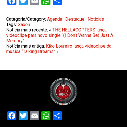
Facebook
Twitter
Email
WhatsApp
Share
Categoria/Category:
Agenda
·
Destaque
·
Notícias
Tags:
Saxon
Notícia mais recente: «
THE HELLACOPTERS lança
videoclipe para novo single “(I Don’t Wanna Be) Just A
Memory”
Notícia mais antiga:
Kiko Loureiro lança videoclipe da
música “Talking Dreams”
»
Facebook
Twitter
Email
WhatsApp
Share