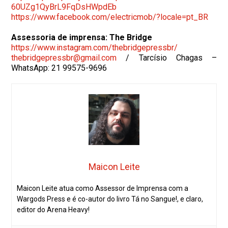
60UZg1QyBrL9FqDsHWpdEb
https://www.facebook.com/
electricmob/?locale=pt_BR
Assessoria de imprensa: The Bridge
https://www.instagram.com/
thebridgepressbr/
thebridgepressbr@gmail.com
/ Tarcísio Chagas –
WhatsApp: 21 99575-9696
Maicon Leite
Maicon Leite atua como Assessor de Imprensa com a
Wargods Press e é co-autor do livro Tá no Sangue!, e claro,
editor do Arena Heavy!