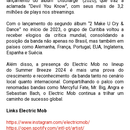
lançamento do álbum “Discharge” (2020), que traz a
aclamada “Devil You Know”, com seus mais de 3,2
milhões de plays nos streamings.
Com o lançamento do segundo álbum “2 Make U Cry &
Dance” no início de 2023, o grupo de Curitiba voltou a
receber elogios da crítica mundial, consolidando a
posição da banda não apenas no Brasil, mas também em
países como Alemanha, França, Portugal, EUA, Inglaterra,
Espanha e Suécia.
Além disso, a presença do Electric Mob no lineup
do
Summer
Breeze
2024 é mais uma prova do
crescimento e reconhecimento da banda tanto no cenário
local quanto internacional. Compartilhando o palco com
renomadas bandas como Mercyful Fate, Mr. Big, Angra e
Sebastian Bach, o Electric Mob continua a trilhar um
caminho de sucesso global.
Links Electric Mob
https://www.instagram.com/
electricmob/
https://open.spotify.com/intl-
pt/artist/