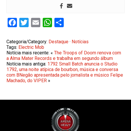
Facebook
Twitter
Email
WhatsApp
Share
Categoria/Category:
Destaque
·
Notícias
Tags:
Electric Mob
Notícia mais recente: «
The Troops of Doom renova com
a Alma Mater Records e trabalha em segundo álbum
Notícia mais antiga:
1792 Small Batch anuncia o Studio
1792, uma noite atípica de bourbon, música e conversa
com BNegão apresentada pelo jornalista e músico Felipe
Machado, do VIPER
»