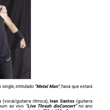
single, intitulado
“Metal Man”
, faixa que estará
s
(vocal/guitarra rítmica),
Ivan Santos
(guitarra
álbum ao vivo
“Live Thrash disConcert”
no ano