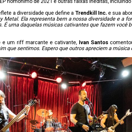
EP homônimo de 2021 e outras faixas inéditas, incluind
flete a diversidade que define a
Trendkill Inc.
e sua abo
vy Metal. Ela representa bem a nossa diversidade e a 
s. É uma daquelas músicas cativantes que fazem você b
e um riff marcante e cativante,
Ivan Santos
comento
ssim que sentimos. Espero que outros apreciem a música