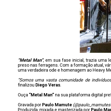
“Metal Man”
, em sua fase inicial, trazia um
preso nas ferragens. Com a formação atual, vária
uma verdadeira ode e homenagem ao Heavy Me
“Somos uma vasta comunidade de indivíduos ve
finalizou
Diego Veras
.
Ouça
“Metal Man”
na sua plataforma digital pr
Gravada por
Paulo Mamute
(@paulo_mamutest
Produzida, mixada e masterizada por
Paulo Ma