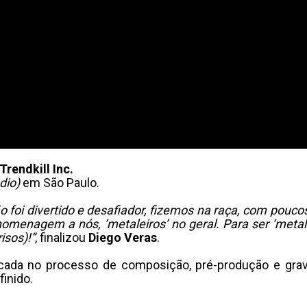
Trendkill Inc.
dio)
em São Paulo.
o foi divertido e desafiador, fizemos na raça, com pouc
omenagem a nós, ‘metaleiros’ no geral. Para ser ‘metale
isos)!”
, finalizou
Diego Veras
.
cada no processo de composição, pré-produção e gra
finido.