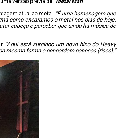
o uma versão prévia de
“Metal Man”
.
rdagem atual ao metal.
“É uma homenagem que
forma como encaramos o metal nos dias de hoje,
ater cabeça e perceber que ainda há música de
u:
“Aqui está surgindo um novo hino do Heavy
 da mesma forma e concordem conosco (risos).”