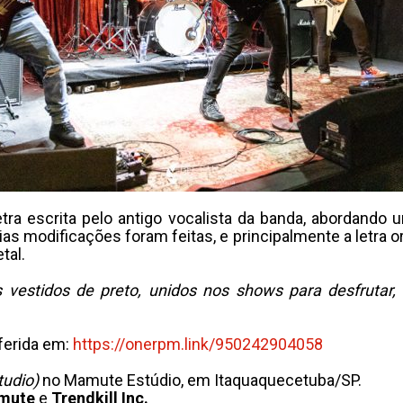
a letra escrita pelo antigo vocalista da banda, aborda
s modificações foram feitas, e principalmente a letra ori
tal.
stidos de preto, unidos nos shows para desfrutar, se 
eferida em:
https://onerpm.link/
950242904058
udio)
no Mamute Estúdio, em Itaquaquecetuba/SP.
mute
e
Trendkill Inc.