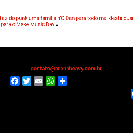
fez do punk uma família n’O Ben para todo mal desta quart
o para o Make Music Day
»
contato@arenaheavy.com.br
Facebook
Twitter
Email
WhatsApp
Share