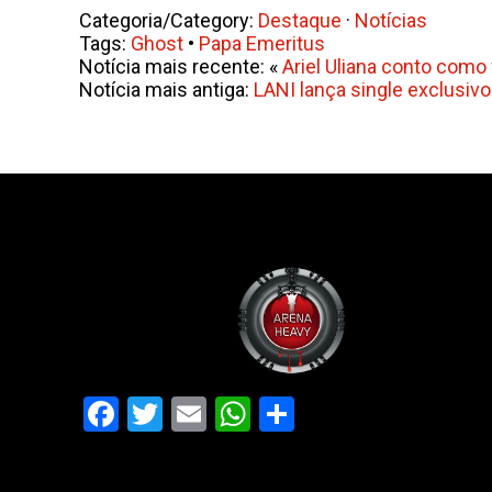
Categoria/Category:
Destaque
·
Notícias
Tags:
Ghost
•
Papa Emeritus
Notícia mais recente: «
Ariel Uliana conto como 
Notícia mais antiga:
LANI lança single exclusiv
Facebook
Twitter
Email
WhatsApp
Share