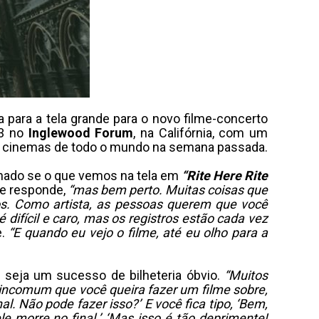
a para a tela grande para o novo filme-concerto
3 no
Inglewood Forum
, na Califórnia, com um
os cinemas de todo o mundo na semana passada.
nado se o que vemos na tela em
“Rite Here Rite
ele responde,
“mas bem perto. Muitas coisas que
s. Como artista, as pessoas querem que você
difícil e caro, mas os registros estão cada vez
e.
“E quando eu vejo o filme, até eu olho para a
 seja um sucesso de bilheteria óbvio.
“Muitos
 incomum que você queira fazer um filme sobre,
. Não pode fazer isso?’ E você fica tipo, ‘Bem,
e morre no final.’ ‘Mas isso é tão deprimente!