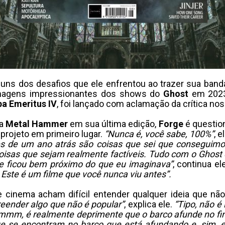
lguns dos desafios que ele enfrentou ao trazer sua band
 imagens impressionantes dos shows do
Ghost
em 202
a Emeritus IV
, foi lançado com aclamação da crítica n
a
Metal Hammer
em sua última edição,
Forge
é questio
 projeto em primeiro lugar.
“Nunca é, você sabe, 100%”
, 
s de um ano atrás são coisas que sei que conseguimo
sas que sejam realmente factíveis. Tudo com o Ghost é 
me ficou bem próximo do que eu imaginava”
, continua el
l. Este é um filme que você nunca viu antes”.
cinema acham difícil entender qualquer ideia que não
eender algo que não é popular”
, explica ele.
“Tipo, não é
Hmmm, é realmente deprimente que o barco afunde no final
e se encontram no barco que está afundando e, sim, el