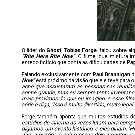
O líder do
Ghost
,
Tobias Forge
, falou sobre a
“Rite Here Rite Now”
. O filme, que mistura
enredo fictício que conta as dificuldades de
Pap
Falando exclusivamente com
Paul Brannigan
d
Now”
está próximo da visão que ele teve para o
acho que assustaram as pessoas nas reuniõe
sonhe grande, mas eu sempre tento inventar coi
mais próximos do que eu imagino, e esse fil
série e diga, ‘Isso é muito divertido, muito lega
Forge também aponta que muitos estúdios de 
estúdios de cinema às vezes lutam para compr
digamos, um evento histórico, e eles diriam, ‘
não, a história é sobre esses dois amantes qu