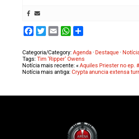
Facebook
Twitter
Email
WhatsApp
Share
Categoria/Category:
Agenda
·
Destaque
·
Notíci
Tags:
Tim 'Ripper' Owens
Notícia mais recente: «
Aquiles Priester no ep.
Notícia mais antiga:
Crypta anuncia extensa turn