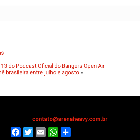
as
 #13 do Podcast Oficial do Bangers Open Air
ê brasileira entre julho e agosto
»
contato@arenaheavy.com.br
Facebook
Twitter
Email
WhatsApp
Share