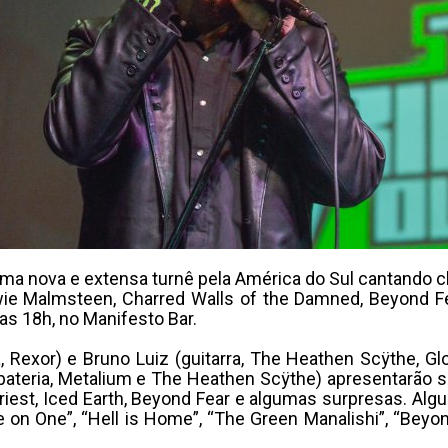
a nova e extensa turnê pela América do Sul cantando clás
wie Malmsteen, Charred Walls of the Damned, Beyond F
das 18h, no Manifesto Bar.
a, Rexor) e Bruno Luiz (guitarra, The Heathen Scÿthe, 
(bateria, Metalium e The Heathen Scÿthe) apresentarão 
riest, Iced Earth, Beyond Fear e algumas surpresas. Al
One on One”, “Hell is Home”, “The Green Manalishi”, “Beyon