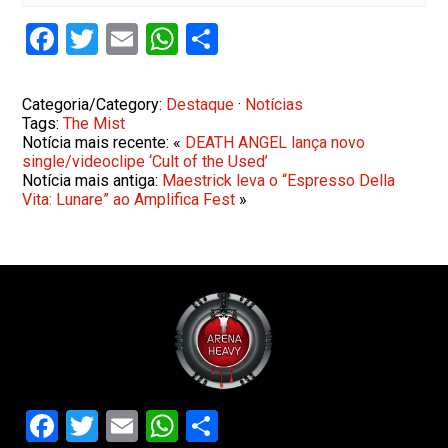
Facebook
Twitter
Email
WhatsApp
Share
Categoria/Category:
Destaque
·
Notícias
Tags:
The Mist
Notícia mais recente: «
DEATH ANGEL lança novo
single/videoclipe ‘Cult of the Used’
Notícia mais antiga:
Maestrick leva o “Espresso Della
Vita: Lunare” ao Amplifica Fest
»
Facebook
Twitter
Email
WhatsApp
Share