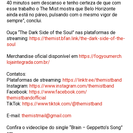
40 minutos sem descanso e tenho certeza de que com
esse trabalho o The Mist mostra que Belo Horizonte
ainda está no páreo, pulsando com o mesmo vigor de
sempre”, conclui.
Ouça “The Dark Side of the Soul” nas plataformas de
streaming:
https://themist.bfan.link/the-
dark-side-of-the-
soul
Merchandise oficial disponível em
https://fogyoumerch.
lojaintegrada.com.br/
Contatos:
Plataformas de streaming:
https://linktr.ee/themistband
Instagram:
https://www.instagram.com/
themistband
Facebook:
https://www.facebook.com/
themistbandofficial
TikTok:
https://www.tiktok.com/@
themistband
E-mail:
themistmail@gmail.com
Confira o videoclipe do single “Brain – Geppetto’s Song”