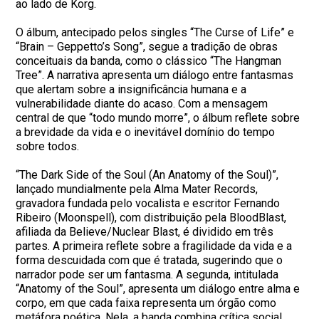
ao lado de Korg.
O álbum, antecipado pelos singles “The Curse of Life” e
“Brain – Geppetto’s Song”, segue a tradição de obras
conceituais da banda, como o clássico “The Hangman
Tree”. A narrativa apresenta um diálogo entre fantasmas
que alertam sobre a insignificância humana e a
vulnerabilidade diante do acaso. Com a mensagem
central de que “todo mundo morre”, o álbum reflete sobre
a brevidade da vida e o inevitável domínio do tempo
sobre todos.
“The Dark Side of the Soul (An Anatomy of the Soul)”,
lançado mundialmente pela Alma Mater Records,
gravadora fundada pelo vocalista e escritor Fernando
Ribeiro (Moonspell), com distribuição pela BloodBlast,
afiliada da Believe/Nuclear Blast, é dividido em três
partes. A primeira reflete sobre a fragilidade da vida e a
forma descuidada com que é tratada, sugerindo que o
narrador pode ser um fantasma. A segunda, intitulada
“Anatomy of the Soul”, apresenta um diálogo entre alma e
corpo, em que cada faixa representa um órgão como
metáfora poética. Nela, a banda combina crítica social,