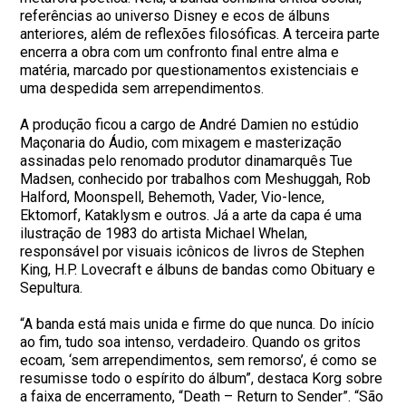
referências ao universo Disney e ecos de álbuns
anteriores, além de reflexões filosóficas. A terceira parte
encerra a obra com um confronto final entre alma e
matéria, marcado por questionamentos existenciais e
uma despedida sem arrependimentos.
A produção ficou a cargo de André Damien no estúdio
Maçonaria do Áudio, com mixagem e masterização
assinadas pelo renomado produtor dinamarquês Tue
Madsen, conhecido por trabalhos com Meshuggah, Rob
Halford, Moonspell, Behemoth, Vader, Vio-lence,
Ektomorf, Kataklysm e outros. Já a arte da capa é uma
ilustração de 1983 do artista Michael Whelan,
responsável por visuais icônicos de livros de Stephen
King, H.P. Lovecraft e álbuns de bandas como Obituary e
Sepultura.
“A banda está mais unida e firme do que nunca. Do início
ao fim, tudo soa intenso, verdadeiro. Quando os gritos
ecoam, ‘sem arrependimentos, sem remorso’, é como se
resumisse todo o espírito do álbum”, destaca Korg sobre
a faixa de encerramento, “Death – Return to Sender”. “São