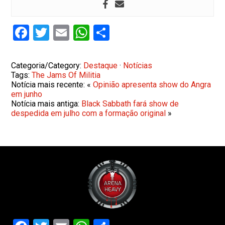
Facebook
Twitter
Email
WhatsApp
Share
Categoria/Category:
Destaque
·
Notícias
Tags:
The Jams Of Militia
Notícia mais recente: «
Opinião apresenta show do Angra
em junho
Notícia mais antiga:
Black Sabbath fará show de
despedida em julho com a formação original
»