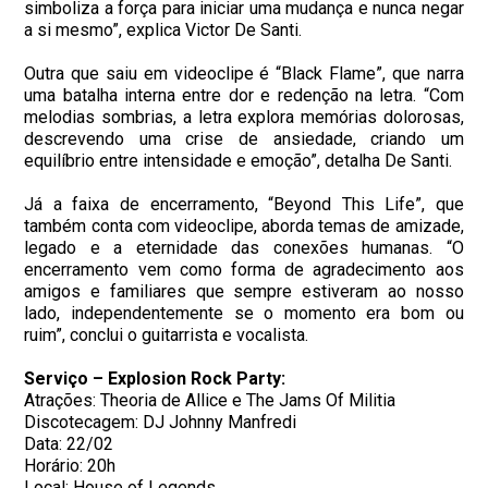
simboliza a força para iniciar uma mudança e nunca negar
a si mesmo”, explica Victor De Santi.
Outra que saiu em videoclipe é “Black Flame”, que narra
uma batalha interna entre dor e redenção na letra. “Com
melodias sombrias, a letra explora memórias dolorosas,
descrevendo uma crise de ansiedade, criando um
equilíbrio entre intensidade e emoção”, detalha De Santi.
Já a faixa de encerramento, “Beyond This Life”, que
também conta com videoclipe, aborda temas de amizade,
legado e a eternidade das conexões humanas. “O
encerramento vem como forma de agradecimento aos
amigos e familiares que sempre estiveram ao nosso
lado, independentemente se o momento era bom ou
ruim”, conclui o guitarrista e vocalista.
Serviço – Explosion Rock Party:
Atrações: Theoria de Allice e The Jams Of Militia
Discotecagem: DJ Johnny Manfredi
Data: 22/02
Horário: 20h
Local: House of Legends