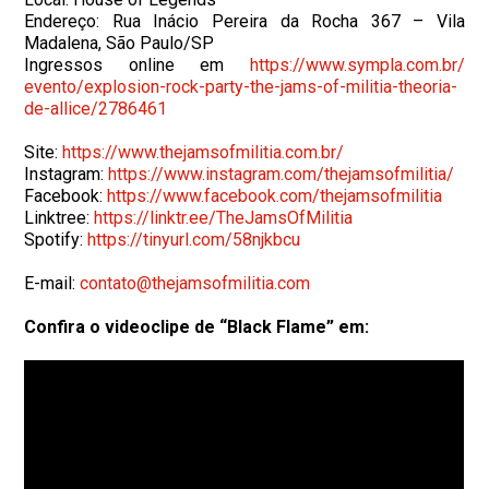
Endereço: Rua Inácio Pereira da Rocha 367 – Vila
Madalena, São Paulo/SP
Ingressos online em
https://www.sympla.com.br/
evento/explosion-rock-party-
the-jams-of-militia-theoria-
de-allice/2786461
Site:
https://www.thejamsofmilitia.
com.br/
Instagram:
https://www.instagram.com/
thejamsofmilitia/
Facebook:
https://www.facebook.com/
thejamsofmilitia
Linktree:
https://linktr.ee/
TheJamsOfMilitia
Spotify:
https://tinyurl.com/58njkbcu
E-mail:
contato@thejamsofmilitia.com
Confira o videoclipe de “Black Flame” em: