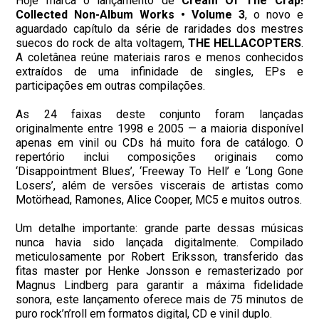
Hoje marca o lançamento de
Cream Of The Crap!
Collected Non-Album Works • Volume 3
, o novo e
aguardado capítulo da série de raridades dos mestres
suecos do rock de alta voltagem,
THE HELLACOPTERS
.
A coletânea reúne materiais raros e menos conhecidos
extraídos de uma infinidade de singles, EPs e
participações em outras compilações.
As 24 faixas deste conjunto foram lançadas
originalmente entre 1998 e 2005 — a maioria disponível
apenas em vinil ou CDs há muito fora de catálogo. O
repertório inclui composições originais como
‘Disappointment Blues’, ‘Freeway To Hell’ e ‘Long Gone
Losers’, além de versões viscerais de artistas como
Motörhead, Ramones, Alice Cooper, MC5 e muitos outros.
Um detalhe importante: grande parte dessas músicas
nunca havia sido lançada digitalmente. Compilado
meticulosamente por Robert Eriksson, transferido das
fitas master por Henke Jonsson e remasterizado por
Magnus Lindberg para garantir a máxima fidelidade
sonora, este lançamento oferece mais de 75 minutos de
puro rock’n’roll em formatos digital, CD e vinil duplo.