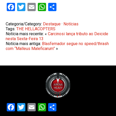
Facebook
Twitter
Email
WhatsApp
Share
Categoria/Category:
Destaque
·
Notícias
Tags:
THE HELLACOPTERS
Notícia mais recente: «
Carcinosi lança tributo ao Deicide
nesta Sexta-Feira 13
Notícia mais antiga:
Blasfemador segue no speed/thrash
com “Malleus Maleficarum”
»
Facebook
Twitter
Email
WhatsApp
Share