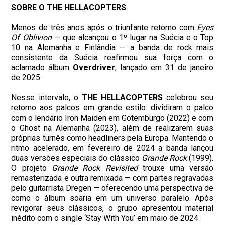
SOBRE O THE HELLACOPTERS
Menos de três anos após o triunfante retorno com
Eyes
Of Oblivion
— que alcançou o 1º lugar na Suécia e o Top
10 na Alemanha e Finlândia — a banda de rock mais
consistente da Suécia reafirmou sua força com o
aclamado álbum
Overdriver
, lançado em 31 de janeiro
de 2025.
Nesse intervalo, o
THE HELLACOPTERS
celebrou seu
retorno aos palcos em grande estilo: dividiram o palco
com o lendário Iron Maiden em Gotemburgo (2022) e com
o Ghost na Alemanha (2023), além de realizarem suas
próprias turnês como headliners pela Europa. Mantendo o
ritmo acelerado, em fevereiro de 2024 a banda lançou
duas versões especiais do clássico
Grande Rock
(1999).
O projeto
Grande Rock Revisited
trouxe uma versão
remasterizada e outra remixada — com partes regravadas
pelo guitarrista Dregen — oferecendo uma perspectiva de
como o álbum soaria em um universo paralelo. Após
revigorar seus clássicos, o grupo apresentou material
inédito com o single ‘Stay With You’ em maio de 2024.