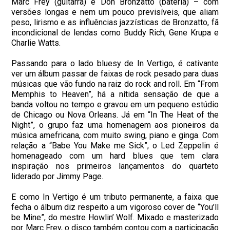
Marc Frey (guitarra) e Don Bronzatto (bateria) – com
versões longas e nem um pouco previsíveis, que aliam
peso, lirismo e as influências jazzísticas de Bronzatto, fã
incondicional de lendas como Buddy Rich, Gene Krupa e
Charlie Watts.
Passando para o lado bluesy de In Vertigo, é cativante
ver um álbum passar de faixas de rock pesado para duas
músicas que vão fundo na raiz do rock and roll. Em “From
Memphis to Heaven”, há a nítida sensação de que a
banda voltou no tempo e gravou em um pequeno estúdio
de Chicago ou Nova Orleans. Já em “In The Heat of the
Night”, o grupo faz uma homenagem aos pioneiros da
música amefricana, com muito swing, piano e ginga. Com
relação a “Babe You Make me Sick”, o Led Zeppelin é
homenageado com um hard blues que tem clara
inspiração nos primeiros lançamentos do quarteto
liderado por Jimmy Page.
E como In Vertigo é um tributo permanente, a faixa que
fecha o álbum diz respeito a um vigoroso cover de “You’ll
be Mine”, do mestre Howlin’ Wolf. Mixado e masterizado
por Marc Frey, o disco também contou com a participação