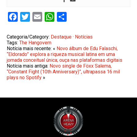
Facebook
Twitter
Email
WhatsApp
Share
Categoria/Category:
Destaque
·
Notícias
Tags:
The Hangovern
Notícia mais recente: «
Novo álbum de Edu Falaschi,
“Eldorado” explora a riqueza musical latina em uma
jornada conceitual única; ouça nas plataformas digitais
Notícia mais antiga:
Novo single de Föxx Salema,
“Constant Fight (10th Anniversary)”, ultrapassa 16 mil
plays no Spotify
»