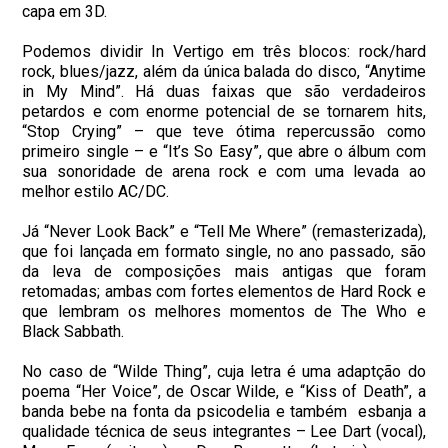
capa em 3D.
Podemos dividir In Vertigo em três blocos: rock/hard
rock, blues/jazz, além da única balada do disco, “Anytime
in My Mind”. Há duas faixas que são verdadeiros
petardos e com enorme potencial de se tornarem hits,
“Stop Crying” – que teve ótima repercussão como
primeiro single – e “It’s So Easy”, que abre o álbum com
sua sonoridade de arena rock e com uma levada ao
melhor estilo AC/DC.
Já “Never Look Back” e “Tell Me Where” (remasterizada),
que foi lançada em formato single, no ano passado, são
da leva de composições mais antigas que foram
retomadas; ambas com fortes elementos de Hard Rock e
que lembram os melhores momentos de The Who e
Black Sabbath.
No caso de “Wilde Thing”, cuja letra é uma adaptção do
poema “Her Voice”, de Oscar Wilde, e “Kiss of Death”, a
banda bebe na fonta da psicodelia e também esbanja a
qualidade técnica de seus integrantes – Lee Dart (vocal),