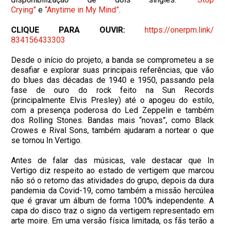
Crying”
e
“Anytime in My Mind”
.
CLIQUE PARA OUVIR:
https://onerpm.link/
834156433303
Desde o início do projeto, a banda se comprometeu a se
desafiar e explorar suas principais referências, que vão
do blues das décadas de 1940 e 1950, passando pela
fase de ouro do rock feito na Sun Records
(principalmente Elvis Presley) até o apogeu do estilo,
com a presença poderosa do Led Zeppelin e também
dos Rolling Stones. Bandas mais “novas”, como Black
Crowes e Rival Sons, também ajudaram a nortear o que
se tornou In Vertigo.
Antes de falar das músicas, vale destacar que In
Vertigo diz respeito ao estado de vertigem que marcou
não só o retorno das atividades do grupo, depois da dura
pandemia da Covid-19, como também a missão hercúlea
que é gravar um álbum de forma 100% independente. A
capa do disco traz o signo da vertigem representado em
arte moire. Em uma versão física limitada, os fãs terão a