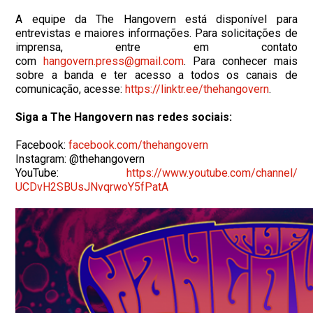
A equipe da The Hangovern está disponível para
entrevistas e maiores informações. Para solicitações de
imprensa, entre em contato
com
hangovern.press@gmail.com
. Para conhecer mais
sobre a banda e ter acesso a todos os canais de
comunicação, acesse:
https://linktr.ee/thehangovern
.
Siga a The Hangovern nas redes sociais:
Facebook:
facebook.com/thehangovern
Instagram: @thehangovern
YouTube:
https://www.youtube.com/
channel/
UCDvH2SBUsJNvqrwoY5fPatA