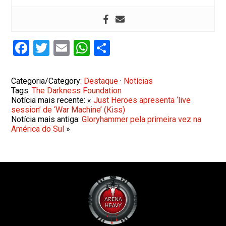
Facebook
Twitter
Email
WhatsApp
Share
Categoria/Category:
Destaque
·
Notícias
Tags:
The Darkness Foundation
Notícia mais recente: «
Just Heroes apresenta ‘live
session’ de ‘War Machine’ (Kiss)
Notícia mais antiga:
Gloryhammer pela primeira vez na
América do Sul
»