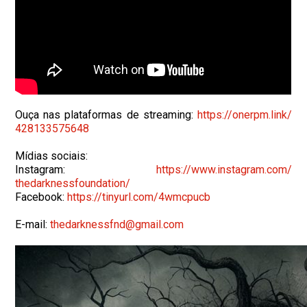
Ouça nas plataformas de streaming:
https://onerpm.link/
428133575648
Mídias sociais:
Instagram:
https://www.instagram.com/
thedarknessfoundation/
Facebook:
https://tinyurl.com/4wmcpucb
E-mail:
thedarknessfnd@gmail.com