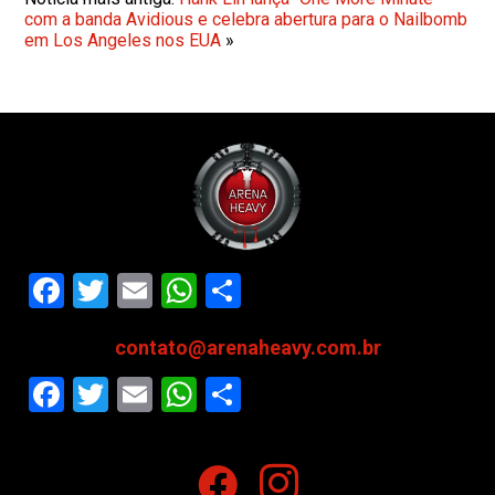
com a banda Avidious e celebra abertura para o Nailbomb
em Los Angeles nos EUA
»
Facebook
Twitter
Email
WhatsApp
Share
contato@arenaheavy.com.br
Facebook
Twitter
Email
WhatsApp
Share