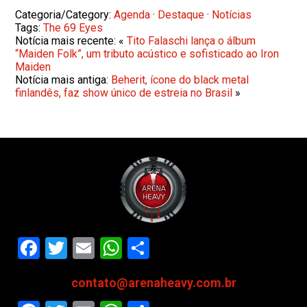
Categoria/Category:
Agenda
·
Destaque
·
Notícias
Tags:
The 69 Eyes
Notícia mais recente: «
Tito Falaschi lança o álbum
“Maiden Folk”, um tributo acústico e sofisticado ao Iron
Maiden
Notícia mais antiga:
Beherit, ícone do black metal
finlandês, faz show único de estreia no Brasil
»
Facebook
Twitter
Email
WhatsApp
Share
contato@arenaheavy.com.br