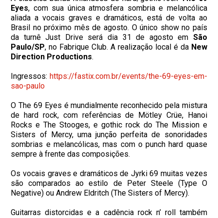
Eyes
, com sua única atmosfera sombria e melancólica
aliada a vocais graves e dramáticos, está de volta ao
Brasil no próximo mês de agosto. O único show no país
da turnê Just Drive será dia 31 de agosto em
São
Paulo/SP
, no Fabrique Club. A realização local é da
New
Direction Productions
.
Ingressos:
https://fastix.com.br/events/
the-69-eyes-em-
sao-paulo
O The 69 Eyes é mundialmente reconhecido pela mistura
de hard rock, com referências de Mötley Crüe, Hanoi
Rocks e The Stooges, e gothic rock do The Mission e
Sisters of Mercy, uma junção perfeita de sonoridades
sombrias e melancólicas, mas com o punch hard quase
sempre à frente das composições.
Os vocais graves e dramáticos de Jyrki 69 muitas vezes
são comparados ao estilo de Peter Steele (Type O
Negative) ou Andrew Eldritch (The Sisters of Mercy).
Guitarras distorcidas e a cadência rock n’ roll também