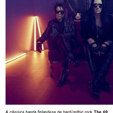
A clássica banda finlandesa de hard/gothic rock
The 69