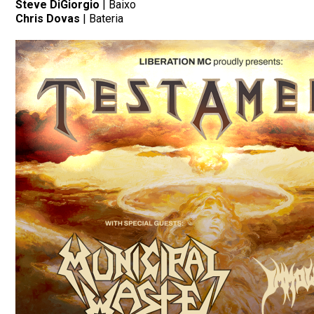
Steve DiGiorgio
| Baixo
Chris Dovas
| Bateria