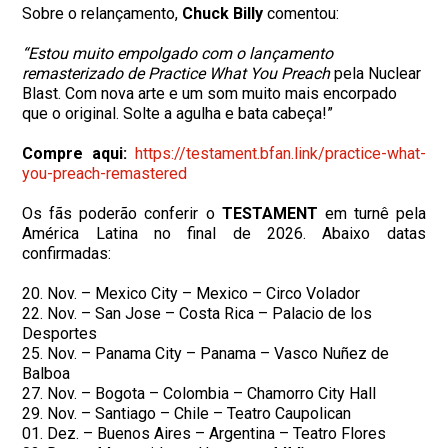
Sobre o relançamento,
Chuck Billy
comentou:
“Estou muito empolgado com o lançamento
remasterizado de
Practice What You Preach
pela Nuclear
Blast. Com nova arte e um som muito mais encorpado
que o original. Solte a agulha e bata cabeça!”
Compre aqui:
https://testament.bfan.link/
practice-what-
you-preach-
remastered
Os fãs poderão conferir o
TESTAMENT
em turnê pela
América Latina no final de 2026. Abaixo datas
confirmadas:
20. Nov. – Mexico City – Mexico – Circo Volador
22. Nov. – San Jose – Costa Rica – Palacio de los
Desportes
25. Nov. – Panama City – Panama – Vasco Nuñez de
Balboa
27. Nov. – Bogota – Colombia – Chamorro City Hall
29. Nov. – Santiago – Chile – Teatro Caupolican
01. Dez. – Buenos Aires – Argentina – Teatro Flores