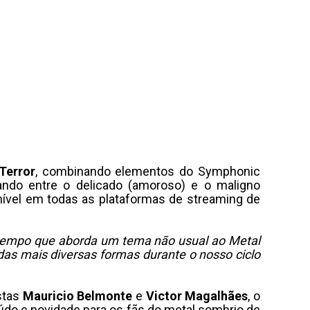
 Terror
, combinando elementos do Symphonic
ando entre o delicado (amoroso) e o maligno
nível em todas as plataformas de streaming de
 tempo que aborda um tema não usual ao Metal
 das mais diversas formas durante o nosso ciclo
stas
Mauricio Belmonte
e
Victor Magalhães
, o
teúdo e novidade para os fãs do metal sombrio de