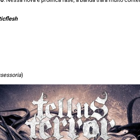
ticflesh
sessori
a
)