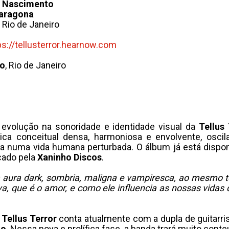
 Nascimento
aragona
 Rio de Janeiro
ps://tellusterror.hearnow.
com
io
, Rio de Janeiro
evolução na sonoridade e identidade visual da
Tellus
ca conceitual densa, harmoniosa e envolvente, oscil
ca numa vida humana perturbada. O álbum já está dispo
çado pela
Xaninho Discos
.
a aura dark, sombria, maligna e vampiresca, ao mesmo
a, que é o amor, e como ele influencia as nossas vidas
a
Tellus Terror
conta atualmente com a dupla de guitarri
to
. Nessa nova e prolífica fase, a banda trará muito con