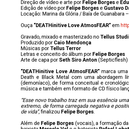
Direção de vídeo e arte por
Felipe Borges
e
Edu
Edição de vídeo por
Felipe Borges
e
Gustavo D
Locação: Marina da Glória / Baía de Guanabara –
Ouça
“DEATHinitive Love AtmosFEAR”
em
htt
Gravado, mixado e masterizado no
Tellus Stud
Produzido por
Caio Mendonça
Músicas por
Tellus Terror
Letras e conceito do álbum por
Felipe Borges
Arte de capa por
Seth Siro Anton
(Septicflesh)
“DEATHinitive Love AtmosFEAR”
marca uma 
Death e Black Metal com uma abordagem líri
(demoníaco), de forma conceitual e cronológi
música e também em formato de CD físico lan
“Esse novo trabalho traz em sua essência um
extremo, de forma carregada negativa e positiv
de vida”
, finalizou
Felipe Borges
.
Além de
Felipe Borges
(vocais), a formação d
baixista
Marcelo Val
e o baterista
Rafael Loba