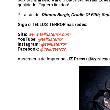
qualidade! Fiquem ligados!
Para fãs de:
Dimmu Borgir, Cradle Of Filth, Sep
Siga o TELLUS TERROR nas redes:
Site:
www.tellusterror.com
YouTube:
@tellusterror
Instagram:
@tellusterror
Facebook:
@tellusterror
Assessoria de Imprensa:
JZ
Press
(
@jzpressas