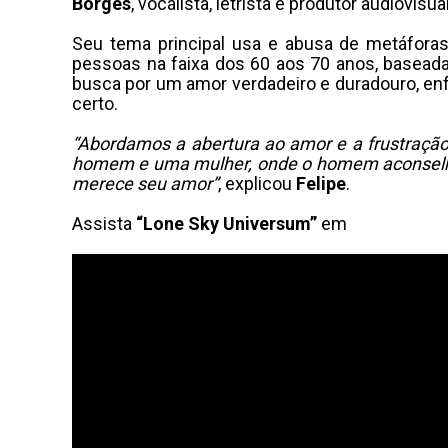
Borges
, vocalista, letrista e produtor audiovisua
Seu tema principal usa e abusa de metáfora
pessoas na faixa dos 60 aos 70 anos, basead
busca por um amor verdadeiro e duradouro, enf
certo.
“Abordamos a abertura ao amor e a frustraçã
homem e uma mulher, onde o homem aconselha
merece s
eu amor”
, explicou
Felipe
.
Assista
“Lone Sky Universum”
em