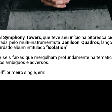
al
Symphony Towers
, que teve seu início na pitoresca
rada pelo multi-instrumentista
Janilson Quadros
, lanç
ardado álbum intitulado
“Isolation”
.
e seis faixas que mergulham profundamente na temátic
tos ambíguos e adversos.
ll”
, primeiro single, em: