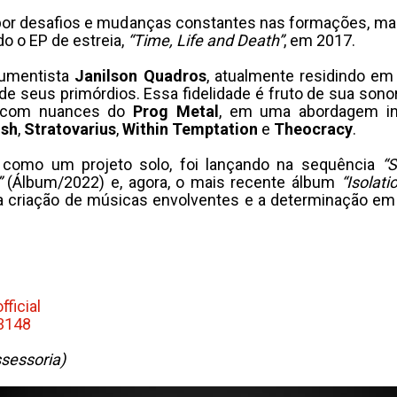
da por desafios e mudanças constantes nas formações, 
o o EP de estreia,
“Time, Life and Death”
, em 2017.
trumentista
Janilson Quadros
, atualmente residindo em 
e seus primórdios. Essa fidelidade é fruto de sua sono
a com nuances do
Prog Metal
, em uma abordagem in
ish
,
Stratovarius
,
Within Temptation
e
Theocracy
.
a como um projeto solo, foi lançando na sequência
“
”
(Álbum/2022) e, agora, o mais recente álbum
“Isolati
ela criação de músicas envolventes e a determinação em
ficial
3148
sessoria)