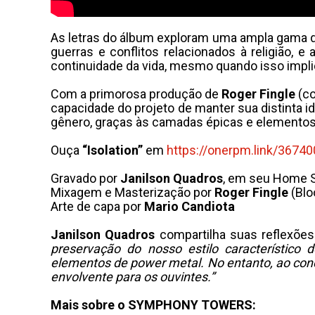
As letras do álbum exploram uma ampla gama de t
guerras e conflitos relacionados à religião, 
continuidade da vida, mesmo quando isso impli
Com a primorosa produção de
Roger Fingle
(co
capacidade do projeto de manter sua distinta i
gênero, graças às camadas épicas e elementos
Ouça
“Isolation”
em
https://onerpm.link/
36740
Gravado por
Janilson Quadros
, em seu Home St
Mixagem e Masterização por
Roger Fingle
(Blo
Arte de capa por
Mario Candiota
Janilson Quadros
compartilha suas reflexõe
preservação do nosso estilo característic
elementos de power metal. No entanto, ao concl
envolvente para os ouvintes.”
Mais sobre o SYMPHONY TOWERS: