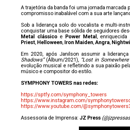
A trajetória da banda foi uma jornada marca
compromisso inabalável com a sua arte lançand
Sob a liderança solo do vocalista e multi-ins
conquistar uma base sólida de seguidores desd
Metal clássico
e
Power Metal
, enriquecid
Priest
,
Helloween
,
Iron Maiden
,
Angra
,
Nightw
Em 2020, após Janilson assumir a lideranç
Shadows”
(Álbum/2021),
“Lost in Somewhere
evolução musical e refletindo a sua paixão p
músico e compositor do estilo.
SYMPHONY TOWERS nas redes:
https://sptfy.com/symphony_
towers
https://www.instagram.com/
symphonytowersof
https://www.youtube.com/@
symphonytowers
Assessoria de Imprensa:
JZ
Press
(@jzpressas