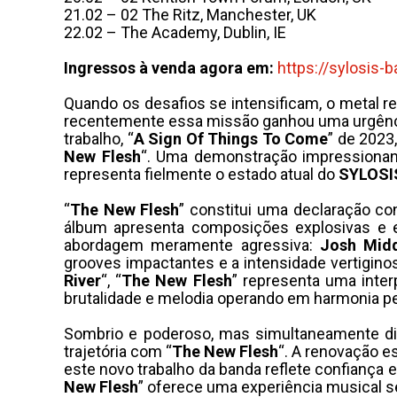
21.02 – 02 The Ritz, Manchester, UK
22.02 – The Academy, Dublin, IE
Ingressos à venda agora em:
https://sylosis-
Quando os desafios se intensificam, o metal 
recentemente essa missão ganhou uma urgência 
trabalho, “
A Sign Of Things To Come
” de 2023
New Flesh
“. Uma demonstração impressionant
representa fielmente o estado atual do
SYLOSI
“
The New Flesh
” constitui uma declaração co
álbum apresenta composições explosivas e 
abordagem meramente agressiva:
Josh Midd
grooves impactantes e a intensidade vertiginos
River
“, “
The New Flesh
” representa uma inter
brutalidade e melodia operando em harmonia pe
Sombrio e poderoso, mas simultaneamente d
trajetória com “
The New Flesh
“. A renovação es
este novo trabalho da banda reflete confiança 
New Flesh
” oferece uma experiência musical 