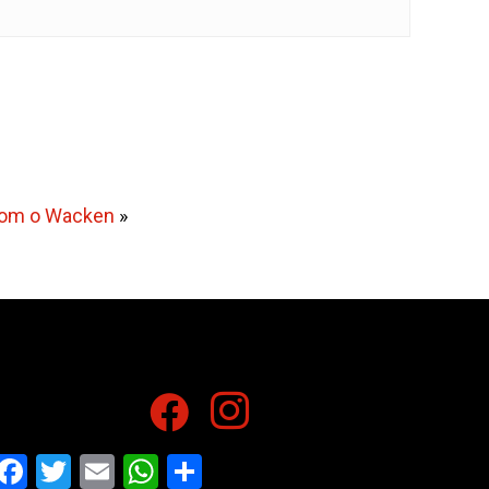
 com o Wacken
»
Facebook
Twitter
Email
WhatsApp
Share