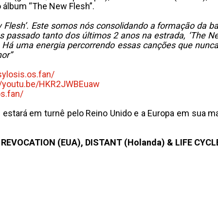
do álbum “The New Flesh”.
Flesh’. Este somos nós consolidando a formação da b
s passado tanto dos últimos 2 anos na estrada, ‘The N
. Há uma energia percorrendo essas canções que nunca
or”
sylosis.os.fan/
://youtu.be/HKR2JWBEuaw
os.fan/
S
estará em turnê pelo Reino Unido e a Europa em sua ma
REVOCATION (EUA), DISTANT (Holanda) & LIFE CYCL