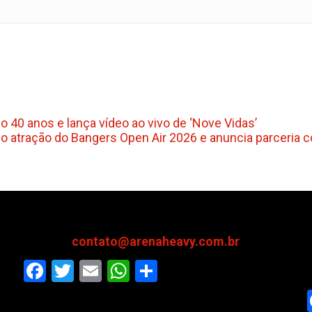
 40 anos e lança vídeo ao vivo de ‘Nove Vidas’
 atração do Bangers Open Air 2026 e anuncia parceria
contato@arenaheavy.com.br
Facebook
Twitter
Email
WhatsApp
Share