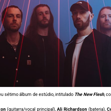
u sétimo álbum de estúdio, intitulado
The New Flesh
, c
ton
(guitarra/vocal principal),
Ali Richardson
(bateria),
C