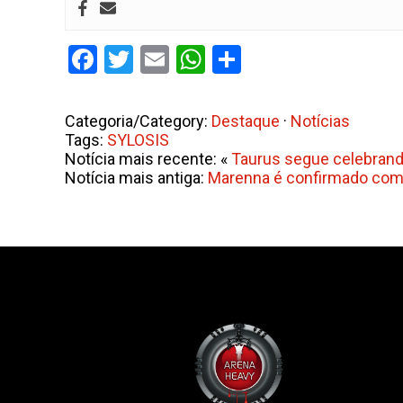
Facebook
Twitter
Email
WhatsApp
Share
Categoria/Category:
Destaque
·
Notícias
Tags:
SYLOSIS
Notícia mais recente: «
Taurus segue celebrando
Notícia mais antiga:
Marenna é confirmado como