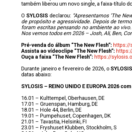
também liberou um novo single, a faixa-título 
O
SYLOSIS
declarou:
“Apresentamos ‘The New 
de propósito e agressividade. Depois de termo
foram escritas pensando no ambiente ao vivo
Nos vemos todos em 2026 – Josh, Ali, Ben, Con
Pré-venda do álbum “The New Flesh”:
https://
Assista ao vídeoclipe “The New Flesh”:
https
Ouça a faixa “The New Flesh”:
https://sylosis.
Durante janeiro e fevereiro de 2026, o
SYLOSI
datas abaixo:
SYLOSIS – REINO UNIDO E EUROPA 2026
com 
16.01 – Kulttempel, Oberhausen, DE
17.01 – Gruenspan, Hamburg, DE
18.01 – Hole 44, Berlin, DE
19.01 – Pumpehuset, Copenhagen, DK
21.01 – Tavastia, Helsinki, FI
23.01 – Fryshuset Klubben, Stockholm, S