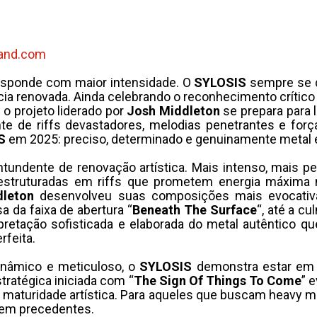
band.com
responde com maior intensidade. O
SYLOSIS
sempre se d
renovada. Ainda celebrando o reconhecimento crítico e
, o projeto liderado por
Josh Middleton
se prepara para 
e de riffs devastadores, melodias penetrantes e forç
S
em 2025: preciso, determinado e genuinamente metal 
ntundente de renovação artística. Mais intenso, mais p
estruturadas em riffs que prometem energia máxima 
leton
desenvolveu suas composições mais evocativ
a da faixa de abertura “
Beneath The Surface
“, até a c
pretação sofisticada e elaborada do metal autêntico qu
rfeita.
inâmico e meticuloso, o
SYLOSIS
demonstra estar em 
tratégica iniciada com “
The Sign Of Things To Come
” 
e maturidade artística. Para aqueles que buscam heavy me
sem precedentes.