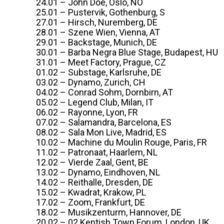
24.01 – John Doe, Oslo, NO
25.01 – Pustervik, Gothenburg, S
27.01 – Hirsch, Nuremberg, DE
28.01 – Szene Wien, Vienna, AT
29.01 – Backstage, Munich, DE
30.01 – Barba Negra Blue Stage, Budapest, HU
31.01 – Meet Factory, Prague, CZ
01.02 – Substage, Karlsruhe, DE
03.02 – Dynamo, Zurich, CH
04.02 – Conrad Sohm, Dornbirn, AT
05.02 – Legend Club, Milan, IT
06.02 – Rayonne, Lyon, FR
07.02 – Salamandra, Barcelona, ES
08.02 – Sala Mon Live, Madrid, ES
10.02 – Machine du Moulin Rouge, Paris, FR
11.02 – Patronaat, Haarlem, NL
12.02 – Vierde Zaal, Gent, BE
13.02 – Dynamo, Eindhoven, NL
14.02 – Reithalle, Dresden, DE
15.02 – Kwadrat, Krakow, PL
17.02 – Zoom, Frankfurt, DE
18.02 – Musikzenturm, Hannover, DE
20.02 – 02 Kentish Town Forum, London, UK