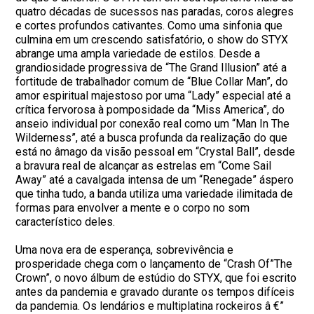
quatro décadas de sucessos nas paradas, coros alegres
e cortes profundos cativantes. Como uma sinfonia que
culmina em um crescendo satisfatório, o show do STYX
abrange uma ampla variedade de estilos. Desde a
grandiosidade progressiva de “The Grand Illusion” até a
fortitude de trabalhador comum de “Blue Collar Man”, do
amor espiritual majestoso por uma “Lady” especial até a
crítica fervorosa à pomposidade da “Miss America”, do
anseio individual por conexão real como um “Man In The
Wilderness”, até a busca profunda da realização do que
está no âmago da visão pessoal em “Crystal Ball”, desde
a bravura real de alcançar as estrelas em “Come Sail
Away” até a cavalgada intensa de um “Renegade” áspero
que tinha tudo, a banda utiliza uma variedade ilimitada de
formas para envolver a mente e o corpo no som
característico deles.
Uma nova era de esperança, sobrevivência e
prosperidade chega com o lançamento de “Crash Of”The
Crown”, o novo álbum de estúdio do STYX, que foi escrito
antes da pandemia e gravado durante os tempos difíceis
da pandemia. Os lendários e multiplatina rockeiros â €”