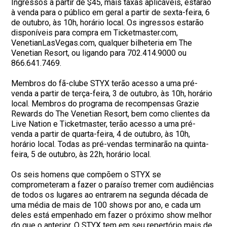
Ingressos a partir de $45, mais taxas aplicáveis, estarão
à venda para o público em geral a partir de sexta-feira, 6
de outubro, às 10h, horário local. Os ingressos estarão
disponíveis para compra em Ticketmaster.com,
VenetianLasVegas.com, qualquer bilheteria em The
Venetian Resort, ou ligando para 702.414.9000 ou
866.641.7469.
Membros do fã-clube STYX terão acesso a uma pré-
venda a partir de terça-feira, 3 de outubro, às 10h, horário
local. Membros do programa de recompensas Grazie
Rewards do The Venetian Resort, bem como clientes da
Live Nation e Ticketmaster, terão acesso a uma pré-
venda a partir de quarta-feira, 4 de outubro, às 10h,
horário local. Todas as pré-vendas terminarão na quinta-
feira, 5 de outubro, às 22h, horário local.
Os seis homens que compõem o STYX se
comprometeram a fazer o paraíso tremer com audiências
de todos os lugares ao entrarem na segunda década de
uma média de mais de 100 shows por ano, e cada um
deles está empenhado em fazer o próximo show melhor
do que o anterior. O STYX tem em seu repertório mais de