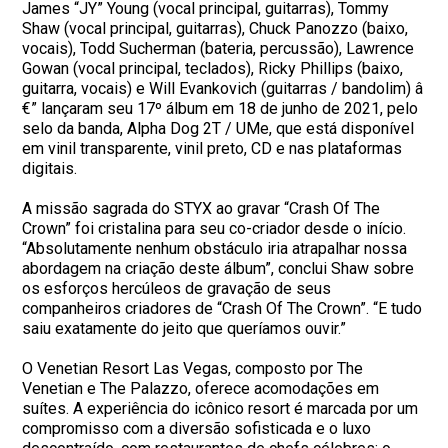
James “JY” Young (vocal principal, guitarras), Tommy
Shaw (vocal principal, guitarras), Chuck Panozzo (baixo,
vocais), Todd Sucherman (bateria, percussão), Lawrence
Gowan (vocal principal, teclados), Ricky Phillips (baixo,
guitarra, vocais) e Will Evankovich (guitarras / bandolim) â
€” lançaram seu 17º álbum em 18 de junho de 2021, pelo
selo da banda, Alpha Dog 2T / UMe, que está disponível
em vinil transparente, vinil preto, CD e nas plataformas
digitais.
A missão sagrada do STYX ao gravar “Crash Of The
Crown” foi cristalina para seu co-criador desde o início.
“Absolutamente nenhum obstáculo iria atrapalhar nossa
abordagem na criação deste álbum”, conclui Shaw sobre
os esforços hercúleos de gravação de seus
companheiros criadores de “Crash Of The Crown”. “E tudo
saiu exatamente do jeito que queríamos ouvir.”
O Venetian Resort Las Vegas, composto por The
Venetian e The Palazzo, oferece acomodações em
suítes. A experiência do icônico resort é marcada por um
compromisso com a diversão sofisticada e o luxo