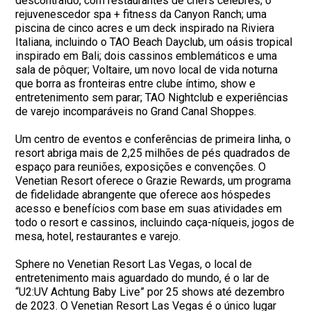
descontraído, com restaurantes de chefs célebres; o
rejuvenescedor spa + fitness da Canyon Ranch; uma
piscina de cinco acres e um deck inspirado na Riviera
Italiana, incluindo o TAO Beach Dayclub, um oásis tropical
inspirado em Bali; dois cassinos emblemáticos e uma
sala de pôquer; Voltaire, um novo local de vida noturna
que borra as fronteiras entre clube íntimo, show e
entretenimento sem parar; TAO Nightclub e experiências
de varejo incomparáveis no Grand Canal Shoppes.
Um centro de eventos e conferências de primeira linha, o
resort abriga mais de 2,25 milhões de pés quadrados de
espaço para reuniões, exposições e convenções. O
Venetian Resort oferece o Grazie Rewards, um programa
de fidelidade abrangente que oferece aos hóspedes
acesso e benefícios com base em suas atividades em
todo o resort e cassinos, incluindo caça-níqueis, jogos de
mesa, hotel, restaurantes e varejo.
Sphere no Venetian Resort Las Vegas, o local de
entretenimento mais aguardado do mundo, é o lar de
“U2:UV Achtung Baby Live” por 25 shows até dezembro
de 2023. O Venetian Resort Las Vegas é o único lugar