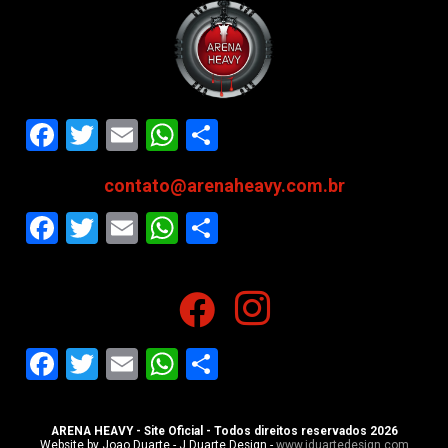
Facebook
Twitter
Email
WhatsApp
Share
contato@arenaheavy.com.br
Facebook
Twitter
Email
WhatsApp
Share
Facebook
Twitter
Email
WhatsApp
Share
ARENA HEAVY - Site Oficial - Todos direitos reservados 2026
Website by Joao Duarte - J.Duarte Design -
www.jduartedesign.com