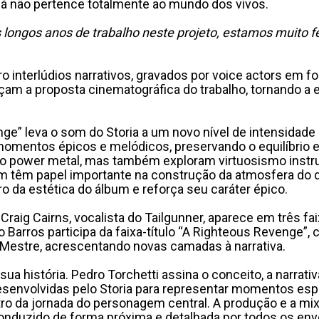
já não pertence totalmente ao mundo dos vivos.
 longos anos de trabalho neste projeto, estamos muito f
tro interlúdios narrativos, gravados por voice actors em
rçam a proposta cinematográfica do trabalho, tornando a
ge” leva o som do Storia a um novo nível de intensidad
mentos épicos e melódicos, preservando o equilíbrio en
o power metal, mas também exploram virtuosismo instru
 têm papel importante na construção da atmosfera do d
ro da estética do álbum e reforça seu caráter épico.
 Craig Cairns, vocalista do Tailgunner, aparece em três 
o Barros participa da faixa-título “A Righteous Revenge”
o Mestre, acrescentando novas camadas à narrativa.
a história. Pedro Torchetti assina o conceito, a narrati
desenvolvidas pelo Storia para representar momentos es
 da jornada do personagem central. A produção e a mixa
nduzido de forma próxima e detalhada por todos os envol