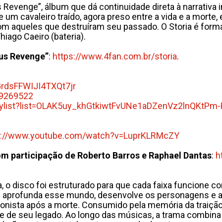
 Revenge”, álbum que dá continuidade direta à narrativa i
e um cavaleiro traído, agora preso entre a vida e a mort
com aqueles que destruíram seu passado. O Storia é forma
Thiago Caeiro (bateria).
ous Revenge”
:
https://www.4fan.com.br/storia
.
rdsFFWIJI4TXQt7jr
9269522
ylist?list=OLAK5uy_
khGtkiwtFvUNe1aDZenVz2lnQKtPm-
s://www.youtube.com/watch?
v=LuprKLRMcZY
om participação de Roberto Barros e Raphael Dantas
:
h
 disco foi estruturado para que cada faixa funcione co
m aprofunda esse mundo, desenvolve os personagens e amp
agonista após a morte. Consumido pela memória da traiçã
 de seu legado. Ao longo das músicas, a trama combina t