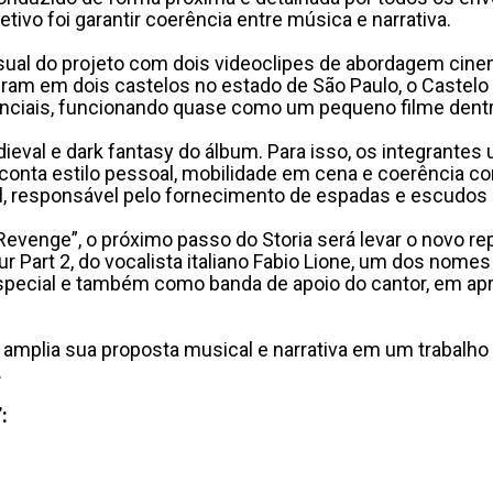
tivo foi garantir coerência entre música e narrativa.
sual do projeto com dois videoclipes de abordagem cinema
am em dois castelos no estado de São Paulo, o Castelo 
ciais, funcionando quase como um pequeno filme dentro
dieval e dark fantasy do álbum. Para isso, os integrantes 
nta estilo pessoal, mobilidade em cena e coerência com
, responsável pelo fornecimento de espadas e escudos 
venge”, o próximo passo do Storia será levar o novo repe
Tour Part 2, do vocalista italiano Fabio Lione, um dos no
special e também como banda de apoio do cantor, em apr
amplia sua proposta musical e narrativa em um trabalho 
.
: