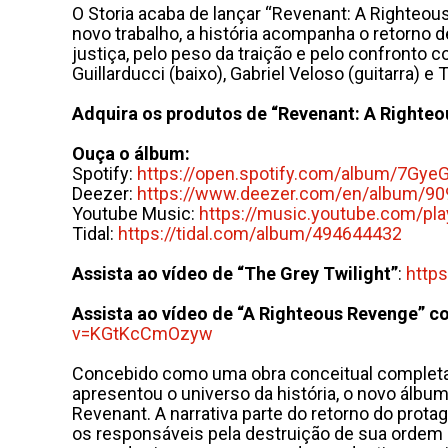
O Storia acaba de lançar “Revenant: A Righteous
novo trabalho, a história acompanha o retorno d
justiça, pelo peso da traição e pelo confronto 
Guillarducci (baixo), Gabriel Veloso (guitarra) e 
Adquira os produtos de “Revenant: A Righte
Ouça o álbum:
Spotify:
https://open.spotify.com/
album/7GyeG
Deezer:
https://www.deezer.com/en/
album/90
Youtube Music:
https://music.youtube.com/
pla
Tidal:
https://tidal.com/album/
494644432
Assista ao vídeo de “The Grey Twilight”
:
http
Assista ao vídeo de “A Righteous Revenge” c
v=KGtKcCmOzyw
Concebido como uma obra conceitual completa, o
apresentou o universo da história, o novo álbu
Revenant. A narrativa parte do retorno do prot
os responsáveis pela destruição de sua ordem e