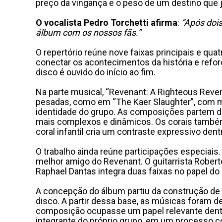
preço da vingança e o peso de um destino que 
O vocalista Pedro Torchetti afirma
:
“Após dois
álbum com os nossos fãs.”
O repertório reúne nove faixas principais e qua
conectar os acontecimentos da história e refo
disco é ouvido do início ao fim.
Na parte musical, “Revenant: A Righteous Reven
pesadas, como em “The Kaer Slaughter”, com mo
identidade do grupo. As composições partem d
mais complexos e dinâmicos. Os corais também
coral infantil cria um contraste expressivo dent
O trabalho ainda reúne participações especiais.
melhor amigo do Revenant. O guitarrista Robert
Raphael Dantas integra duas faixas no papel d
A concepção do álbum partiu da construção de su
disco. A partir dessa base, as músicas foram 
composição ocupasse um papel relevante dentro
integrante do próprio grupo, em um processo co