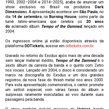
1993, 2002–2004 e 2014–2025), acaba de anunciar um
show exclusivo no Brasil via produtora
Dark
Dimension
s. A apresentação acontece em
São Paulo
, no
dia
14 de setembro
, na
Burning House
, como parte da
turnê latino-americana que celebra os
20 anos
do
aclamado álbum
Tempo of the Damned
, lançado em
2004.
​Os ingressos online já estão disponíveis através da
plataforma
DDTickets
, acesse em
ddtickets.com.br
.
Gravado no retorno do Exodus após mais de uma década
sem lançar material inédito,
Tempo of the Damned
é o
sexto álbum da carreira da banda e o quinto com Zetro
nos vocais. Lançado em 2004, o disco é considerado um
marco na discografia do Exodus e um dos grandes
registros da nova fase do thrash metal nos anos 2000.
Para esta apresentação comemorativa, o cantor promete
um setlist especial, com várias faixas do álbum e
surpresas raramente executadas ao vivo durante suas
passagens pela banda.