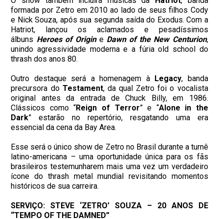
O show também incluirá músicas da
Hatriot
, banda
formada por Zetro em 2010 ao lado de seus filhos Cody
e Nick Souza, após sua segunda saída do Exodus. Com a
Hatriot, lançou os aclamados e pesadíssimos
álbuns
Heroes of Origin
e
Dawn of the New Centurion
,
unindo agressividade moderna e a fúria old school do
thrash dos anos 80.
Outro destaque será a homenagem à
Legacy
, banda
precursora do
Testament
, da qual Zetro foi o vocalista
original antes da entrada de Chuck Billy, em 1986.
Clássicos como “
Reign of Terror
” e “
Alone in the
Dark
” estarão no repertório, resgatando uma era
essencial da cena da Bay Area.
Esse será o único show de Zetro no Brasil durante a turnê
latino-americana – uma oportunidade única para os fãs
brasileiros testemunharem mais uma vez um verdadeiro
ícone do thrash metal mundial revisitando momentos
históricos de sua carreira.
SERVIÇO: STEVE ‘ZETRO’ SOUZA – 20 ANOS DE
“TEMPO OF THE DAMNED”