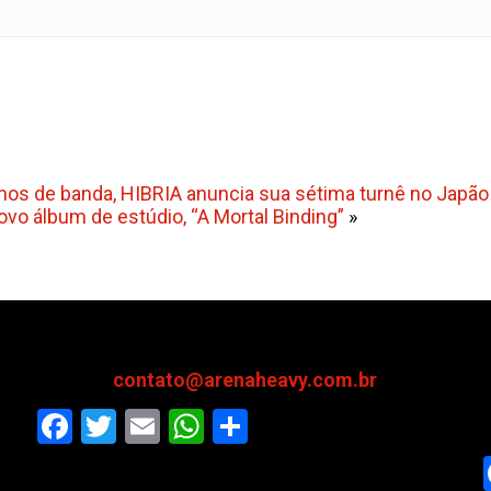
nos de banda, HIBRIA anuncia sua sétima turnê no Japã
o álbum de estúdio, “A Mortal Binding”
»
contato@arenaheavy.com.br
Facebook
Twitter
Email
WhatsApp
Share