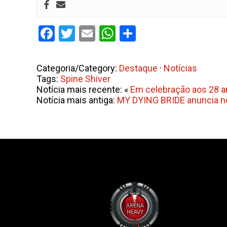
Facebook
Twitter
Email
WhatsApp
Share
Categoria/Category:
Destaque
·
Notícias
Tags:
Spine Shiver
Notícia mais recente: «
Em celebração aos 28 a
Notícia mais antiga:
MY DYING BRIDE anuncia nov