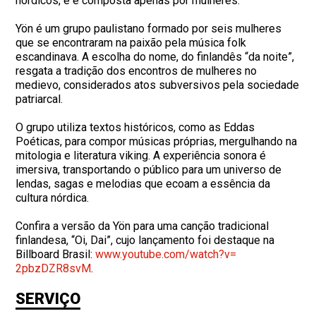
nórdicos, e é composta apenas por mulheres.
Yön é um grupo paulistano formado por seis mulheres
que se encontraram na paixão pela música folk
escandinava. A escolha do nome, do finlandês “da noite”,
resgata a tradição dos encontros de mulheres no
medievo, considerados atos subversivos pela sociedade
patriarcal.
O grupo utiliza textos históricos, como as Eddas
Poéticas, para compor músicas próprias, mergulhando na
mitologia e literatura viking. A experiência sonora é
imersiva, transportando o público para um universo de
lendas, sagas e melodias que ecoam a essência da
cultura nórdica.
Confira a versão da Yön para uma canção tradicional
finlandesa, “Oi, Dai”, cujo lançamento foi destaque na
Billboard Brasil:
www.youtube.com/watch?v=
2pbzDZR8svM
.
SERVIÇO