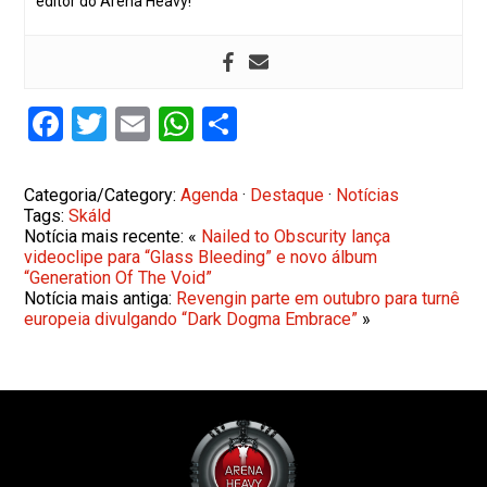
editor do Arena Heavy!
Facebook
Twitter
Email
WhatsApp
Share
Categoria/Category:
Agenda
·
Destaque
·
Notícias
Tags:
Skáld
Notícia mais recente: «
Nailed to Obscurity lança
videoclipe para “Glass Bleeding” e novo álbum
“Generation Of The Void”
Notícia mais antiga:
Revengin parte em outubro para turnê
europeia divulgando “Dark Dogma Embrace”
»