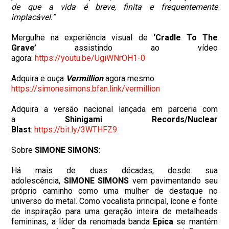
de que a vida é breve, finita e frequentemente
implacável.”
Mergulhe na experiência visual de
‘Cradle To The
Grave’
assistindo ao vídeo
agora:
https://youtu.be/UgiWNrOH1-0
Adquira e ouça
Vermillion
agora mesmo:
https://simonesimons.bfan.
link/vermillion
Adquira a versão nacional lançada em parceria com
a
Shinigami Records/Nuclear
Blast
:
https://bit.ly/3WTHFZ9
Sobre
SIMONE SIMONS
:
Há mais de duas décadas, desde sua
adolescência,
SIMONE SIMONS
vem pavimentando seu
próprio caminho como uma mulher de destaque no
universo do metal. Como vocalista principal, ícone e fonte
de inspiração para uma geração inteira de metalheads
femininas, a líder da renomada banda
Epica
se mantém