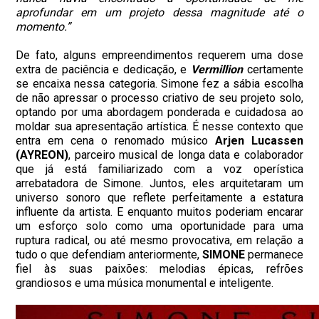
aprofundar em um projeto dessa magnitude até o
momento.”
De fato, alguns empreendimentos requerem uma dose
extra de paciência e dedicação, e
Vermillion
certamente
se encaixa nessa categoria. Simone fez a sábia escolha
de não apressar o processo criativo de seu projeto solo,
optando por uma abordagem ponderada e cuidadosa ao
moldar sua apresentação artística. É nesse contexto que
entra em cena o renomado músico
Arjen Lucassen
(AYREON)
, parceiro musical de longa data e colaborador
que já está familiarizado com a voz operística
arrebatadora de Simone. Juntos, eles arquitetaram um
universo sonoro que reflete perfeitamente a estatura
influente da artista. E enquanto muitos poderiam encarar
um esforço solo como uma oportunidade para uma
ruptura radical, ou até mesmo provocativa, em relação a
tudo o que defendiam anteriormente,
SIMONE
permanece
fiel às suas paixões: melodias épicas, refrões
grandiosos e uma música monumental e inteligente.