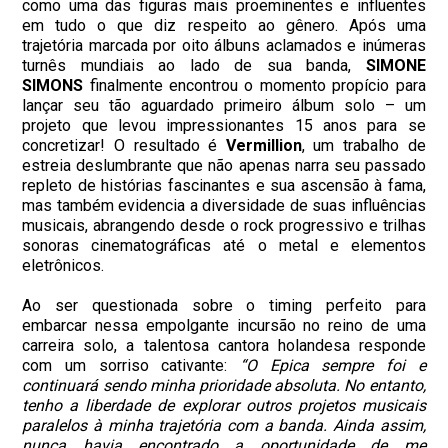
como uma das figuras mais proeminentes e influentes
em tudo o que diz respeito ao gênero. Após uma
trajetória marcada por oito álbuns aclamados e inúmeras
turnês mundiais ao lado de sua banda,
SIMONE
SIMONS
finalmente encontrou o momento propício para
lançar seu tão aguardado primeiro álbum solo – um
projeto que levou impressionantes 15 anos para se
concretizar! O resultado é
Vermillion
, um trabalho de
estreia deslumbrante que não apenas narra seu passado
repleto de histórias fascinantes e sua ascensão à fama,
mas também evidencia a diversidade de suas influências
musicais, abrangendo desde o rock progressivo e trilhas
sonoras cinematográficas até o metal e elementos
eletrônicos.
Ao ser questionada sobre o timing perfeito para
embarcar nessa empolgante incursão no reino de uma
carreira solo, a talentosa cantora holandesa responde
com um sorriso cativante:
“O Epica sempre foi e
continuará sendo minha prioridade absoluta. No entanto,
tenho a liberdade de explorar outros projetos musicais
paralelos à minha trajetória com a banda. Ainda assim,
nunca havia encontrado a oportunidade de me