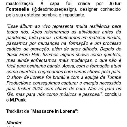
masterização. A capa foi criada por
Artur
Fontenelle
(@deadmousedesign), designer conhecido
pela sua estética sombria e impactante.
“Esse álbum ao vivo representa muita resiliência para
todos nós. Após retomarmos as atividades antes da
pandemia, tudo parou. Trabalhamos em material inédito,
passamos por mudanças na formação e um processo
caótico de gravação, além de anos difíceis. Depois de
‘Back From Hell’, fizemos alguns shows como quinteto,
mas ainda enfrentamos mais mudanças, o que não é
fácil para nenhuma banda. Agora, com a formação atual
como quarteto, engrenamos com vários shows pelo país.
O show de Lorena foi brutal, e com a equipe da Tumba
Productions, conseguimos capturar a energia necessária
para fechar 2024 com chave de ouro. Não só para os
fãs, mas para nós como músicos e pessoas!”
, concluiu
o
M.Punk
.
Tracklist de
“Massacre In Lorena”
:
Murder