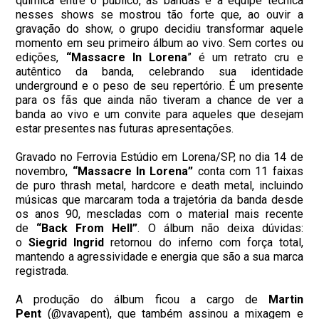
química entre o público, as bandas e a equipe técnica
nesses shows se mostrou tão forte que, ao ouvir a
gravação do show, o grupo decidiu transformar aquele
momento em seu primeiro álbum ao vivo. Sem cortes ou
edições,
“Massacre In Lorena
” é um retrato cru e
autêntico da banda, celebrando sua identidade
underground e o peso de seu repertório. É um presente
para os fãs que ainda não tiveram a chance de ver a
banda ao vivo e um convite para aqueles que desejam
estar presentes nas futuras apresentações.
Gravado no Ferrovia Estúdio em Lorena/SP, no dia 14 de
novembro,
“Massacre In Lorena”
conta com 11 faixas
de puro thrash metal, hardcore e death metal, incluindo
músicas que marcaram toda a trajetória da banda desde
os anos 90, mescladas com o material mais recente
de
“Back From Hell”
. O álbum não deixa dúvidas:
o
Siegrid Ingrid
retornou do inferno com força total,
mantendo a agressividade e energia que são a sua marca
registrada.
A produção do álbum ficou a cargo de
Martin
Pent
(@vavapent), que também assinou a mixagem e