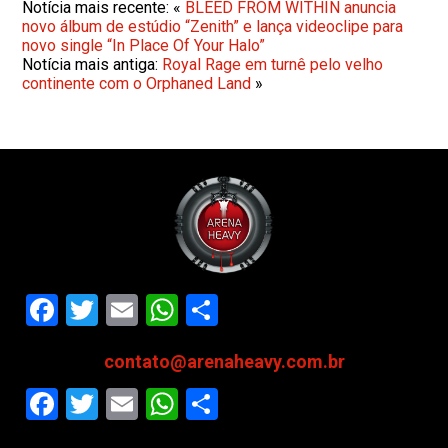
Notícia mais recente: «
BLEED FROM WITHIN anuncia
novo álbum de estúdio “Zenith” e lança videoclipe para
novo single “In Place Of Your Halo”
Notícia mais antiga:
Royal Rage em turnê pelo velho
continente com o Orphaned Land
»
Facebook
Twitter
Email
WhatsApp
Share
contato@arenaheavy.com.br
Facebook
Twitter
Email
WhatsApp
Share