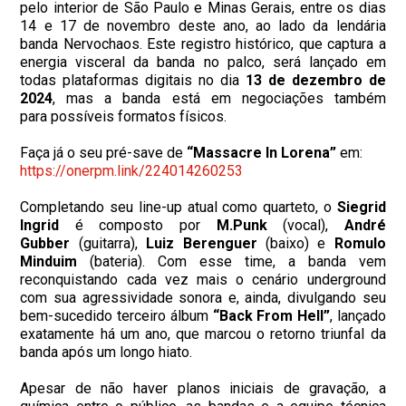
pelo interior de São Paulo e Minas Gerais, entre os dias
14 e 17 de novembro deste ano, ao lado da lendária
banda Nervochaos. Este registro histórico, que captura a
energia visceral da banda no palco, será lançado em
todas plataformas digitais no dia
13 de dezembro de
2024
, mas a banda está em negociações também
para possíveis formatos físicos.
Faça já o seu pré-save de
“Massacre In Lorena”
em:
https://onerpm.link/
224014260253
Completando seu line-up atual como quarteto, o
Siegrid
Ingrid
é composto por
M.Punk
(vocal),
André
Gubber
(guitarra),
Luiz Berenguer
(baixo) e
Romulo
Minduim
(bateria). Com esse time, a banda vem
reconquistando cada vez mais o cenário underground
com sua agressividade sonora e, ainda, divulgando seu
bem-sucedido terceiro álbum
“Back From Hell”
, lançado
exatamente há um ano, que marcou o retorno triunfal da
banda após um longo hiato.
Apesar de não haver planos iniciais de gravação, a