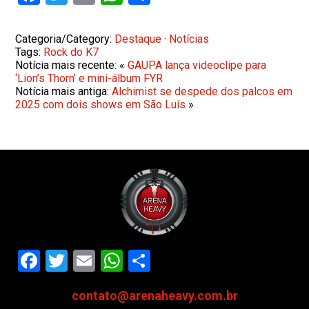
Categoria/Category:
Destaque
·
Notícias
Tags:
Rock do K7
Notícia mais recente: «
GAUPA lança videoclipe para
‘Lion’s Thorn’ e mini-álbum FYR
Notícia mais antiga:
Alchimist se despede dos palcos em
2025 com dois shows em São Luís
»
Facebook
Twitter
Email
WhatsApp
Share
contato@arenaheavy.com.br