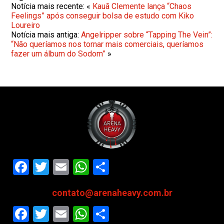
Notícia mais recente: «
Kauã Clemente lança “Chaos
Feelings” após conseguir bolsa de estudo com Kiko
Loureiro
Notícia mais antiga:
Angelripper sobre “Tapping The Vein”:
“Não queríamos nos tornar mais comerciais, queríamos
fazer um álbum do Sodom”
»
Facebook
Twitter
Email
WhatsApp
Share
contato@arenaheavy.com.br
Facebook
Twitter
Email
WhatsApp
Share