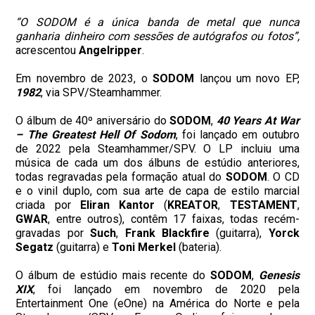
“O SODOM é a única banda de metal que nunca
ganharia dinheiro com sessões de autógrafos ou fotos”,
acrescentou
Angelripper
.
Em novembro de 2023, o
SODOM
lançou um novo EP,
1982
, via SPV/Steamhammer.
O álbum de 40º aniversário do
SODOM
,
40 Years At War
– The Greatest Hell Of Sodom
, foi lançado em outubro
de 2022 pela Steamhammer/SPV. O LP incluiu uma
música de cada um dos álbuns de estúdio anteriores,
todas regravadas pela formação atual do
SODOM
. O CD
e o vinil duplo, com sua arte de capa de estilo marcial
criada por
Eliran Kantor
(
KREATOR
,
TESTAMENT
,
GWAR
, entre outros), contêm 17 faixas, todas recém-
gravadas por
Such
,
Frank Blackfire
(guitarra),
Yorck
Segatz
(guitarra) e
Toni Merkel
(bateria).
O álbum de estúdio mais recente do
SODOM
,
Genesis
XIX
, foi lançado em novembro de 2020 pela
Entertainment One (eOne) na América do Norte e pela