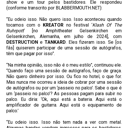
show e um tour pelos bastidores. Ele respondeu
(conforme transcrito por BLABBERMOUTH.NET):
“Eu odeio isso. Não quero isso. Isso aconteceu quando
tocamos com o
KREATOR
no festival ‘
Klash Of The
Ruhrpott
‘ [no Amphitheater Gelsenkirchen em
Gelsenkirchen, Alemanha, em julho de 2024], com
DESTRUCTION
e
TANKARD
. Eles fizeram isso. Se [os
fãs] quiserem participar de uma sessão de autógrafos,
têm que pagar por isso”.
“Na minha opinião, isso não é o meu estilo”, continuou ele.
“Quando faço uma sessão de autógrafos, faço de graça.
Não quero dinheiro por isso. Ou fico no hotel, o que for.
Mas nunca me ocorreu a ideia de cobrar por uma sessão
de autógrafos ou por um ‘passeio no palco’. Sabe o que é
um ‘passeio no palco’? As pessoas pagam para subir no
palco. Eu diria: ‘Ok, aqui está a bateria. Aqui está o
amplificador de guitarra. Aqui está o equipamento de
palco.’
“Eu odeio isso. Isso não tem nada a ver com metal.
Algumas bandas vendem ingressos para os bastidores,