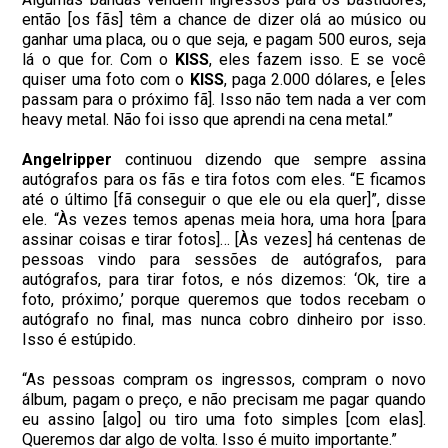
então [os fãs] têm a chance de dizer olá ao músico ou
ganhar uma placa, ou o que seja, e pagam 500 euros, seja
lá o que for. Com o
KISS
, eles fazem isso. E se você
quiser uma foto com o
KISS
, paga 2.000 dólares, e [eles
passam para o próximo fã]. Isso não tem nada a ver com
heavy metal. Não foi isso que aprendi na cena metal.”
Angelripper
continuou dizendo que sempre assina
autógrafos para os fãs e tira fotos com eles. “E ficamos
até o último [fã conseguir o que ele ou ela quer]”, disse
ele. “Às vezes temos apenas meia hora, uma hora [para
assinar coisas e tirar fotos]… [Às vezes] há centenas de
pessoas vindo para sessões de autógrafos, para
autógrafos, para tirar fotos, e nós dizemos: ‘Ok, tire a
foto, próximo,’ porque queremos que todos recebam o
autógrafo no final, mas nunca cobro dinheiro por isso.
Isso é estúpido.
“As pessoas compram os ingressos, compram o novo
álbum, pagam o preço, e não precisam me pagar quando
eu assino [algo] ou tiro uma foto simples [com elas].
Queremos dar algo de volta. Isso é muito importante.”