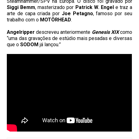
Steamhammer/SPV na Europa. O disco foi gravado por
Siggi Bemm
, masterizado por
Patrick W. Engel
e traz a
arte de capa criada por
Joe Petagno
, famoso por seu
trabalho com o
MOTÖRHEAD
.
Angelripper
descreveu anteriormente
Genesis XIX
como
“uma das gravações de estúdio mais pesadas e diversas
que o
SODOM
já lançou.”