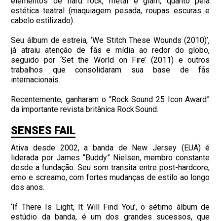
elementos de hard rock, metal e glam, quanto pela
estética teatral (maquiagem pesada, roupas escuras e
cabelo estilizado).
Seu álbum de estreia, ‘We Stitch These Wounds (2010)’,
já atraiu atenção de fãs e mídia ao redor do globo,
seguido por ‘Set the World on Fire’ (2011) e outros
trabalhos que consolidaram sua base de fãs
internacionais.
Recentemente, ganharam o “Rock Sound 25 Icon Award”
da importante revista britânica Rock Sound.
SENSES FAIL
Ativa desde 2002, a banda de New Jersey (EUA) é
liderada por James “Buddy” Nielsen, membro constante
desde a fundação. Seu som transita entre post-hardcore,
emo e screamo, com fortes mudanças de estilo ao longo
dos anos.
‘If There Is Light, It Will Find You’, o sétimo álbum de
estúdio da banda, é um dos grandes sucessos, que