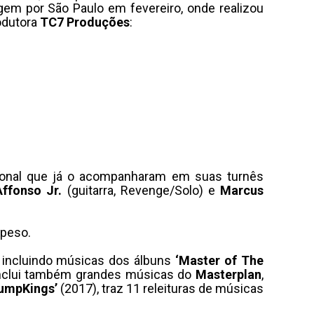
em por São Paulo em fevereiro, onde realizou
odutora
TC7 Produções
:
onal que já o acompanharam em suas turnês
Affonso Jr.
(guitarra, Revenge/Solo) e
Marcus
 peso.
, incluindo músicas dos álbuns
‘Master of The
 inclui também grandes músicas do
Masterplan
,
umpKings’
(2017), traz 11 releituras de músicas