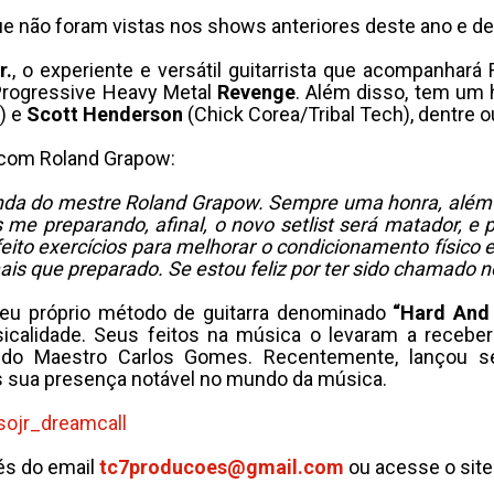
e não foram vistas nos shows anteriores deste ano e d
r.
, o experiente e versátil guitarrista que acompanhará 
Progressive Heavy Metal
Revenge
. Além disso, tem um 
) e
Scott Henderson
(Chick Corea/Tribal Tech), dentre o
com Roland Grapow:
anda do mestre Roland Grapow. Sempre uma honra, além
me preparando, afinal, o novo setlist será matador, e p
eito exercícios para melhorar o condicionamento físico e
ais que preparado. Se estou feliz por ter sido chamado 
eu próprio método de guitarra denominado
“Hard And
icalidade. Seus feitos na música o levaram a recebe
do Maestro Carlos Gomes. Recentemente, lançou se
is sua presença notável no mundo da música.
sojr_
dreamcall
és do email
tc7producoes@gmail.com
ou acesse o sit