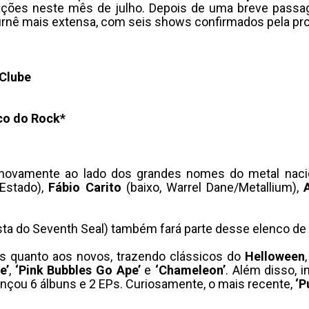
tações neste mês de julho. Depois de uma breve passag
urnê mais extensa, com seis shows confirmados pela pr
Clube
co do Rock*
novamente ao lado dos grandes nomes do metal naci
 Estado),
Fábio Carito
(baixo, Warrel Dane/Metallium),
sta do Seventh Seal) também fará parte desse elenco de
gos quanto aos novos, trazendo clássicos do
Helloween
e’
,
‘Pink Bubbles Go Ape’
e
‘Chameleon’
. Além disso,
ançou 6 álbuns e 2 EPs. Curiosamente, o mais recente,
‘P