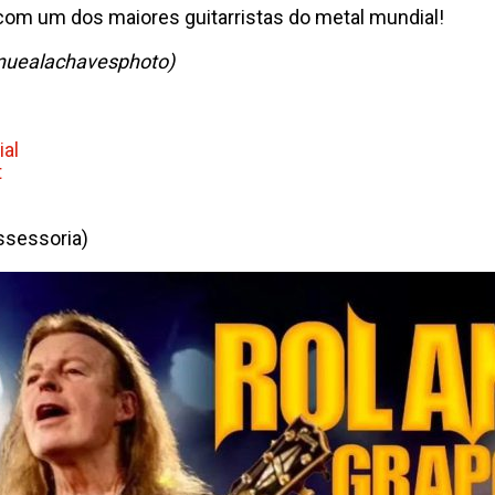
com um dos maiores guitarristas do metal mundial!
anuealachavesphoto)
ial
t
sessoria)