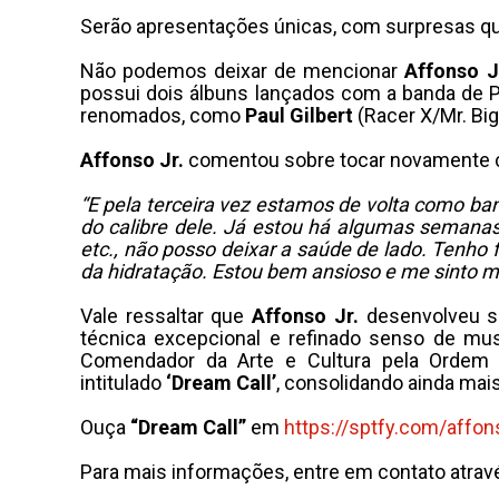
Serão apresentações únicas, com surpresas qu
Não podemos deixar de mencionar
Affonso J
possui dois álbuns lançados com a banda de 
renomados, como
Paul Gilbert
(Racer X/Mr. Big
Affonso Jr.
comentou sobre tocar novamente 
“E pela terceira vez estamos de volta como b
do calibre dele. Já estou há algumas semanas 
etc., não posso deixar a saúde de lado. Tenho f
da hidratação. Estou bem ansioso e me sinto m
Vale ressaltar que
Affonso Jr.
desenvolveu s
técnica excepcional e refinado senso de mus
Comendador da Arte e Cultura pela Ordem 
intitulado
‘Dream Call’
, consolidando ainda ma
Ouça
“Dream Call”
em
https://sptfy.com/affon
Para mais informações, entre em contato atrav