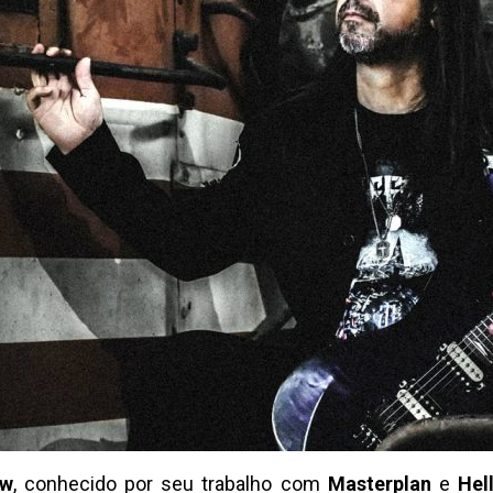
ow
, conhecido por seu trabalho com
Masterplan
e
Hel