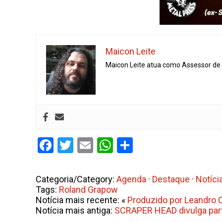
Maicon Leite
Maicon Leite atua como Assessor de I
Facebook
Twitter
Email
WhatsApp
Share
Categoria/Category:
Agenda
·
Destaque
·
Notíci
Tags:
Roland Grapow
Notícia mais recente: «
Produzido por Leandro Ca
Notícia mais antiga:
SCRAPER HEAD divulga parti