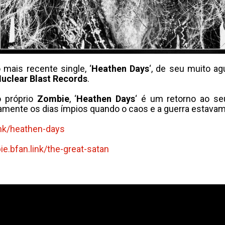
 mais recente single, ‘
Heathen Days
‘, de seu muito a
uclear Blast Records
.
o próprio
Zombie
, ‘
Heathen Days
‘ é um retorno ao seu
icamente os dias ímpios quando o caos e a guerra estav
nk/
heathen-days
e.bfan.link/
the-great-satan