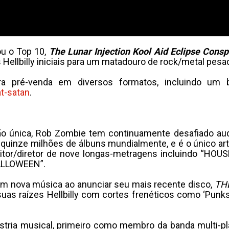
u o Top 10,
The Lunar Injection Kool Aid Eclipse Consp
es Hellbilly iniciais para um matadouro de rock/metal pe
a pré-venda em diversos formatos, incluindo um b
at-satan
.
o única, Rob Zombie tem continuamente desafiado audi
quinze milhões de álbuns mundialmente, e é o único a
itor/diretor de nove longas-metragens incluindo “HOU
ALLOWEEN”.
om nova música ao anunciar seu mais recente disco,
TH
uas raízes Hellbilly com cortes frenéticos como ‘Punks 
tria musical, primeiro como membro da banda multi-pla