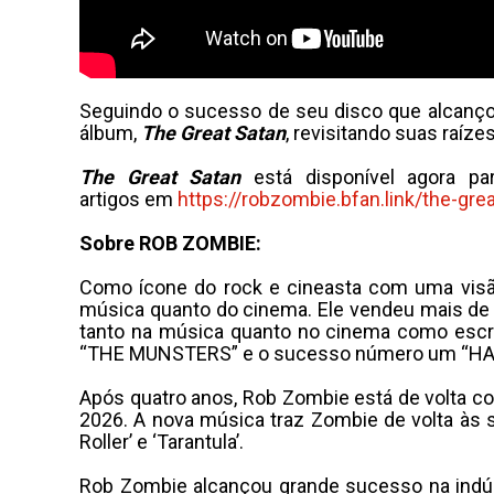
Seguindo o sucesso de seu disco que alcanço
álbum,
The Great Satan
, revisitando suas raíz
The Great Satan
está disponível agora par
artigos em
https://robzombie.bfan.link/
the-gre
Sobre ROB ZOMBIE:
Como ícone do rock e cineasta com uma visã
música quanto do cinema. Ele vendeu mais de 
tanto na música quanto no cinema como escr
“THE MUNSTERS” e o sucesso número um “H
Após quatro anos, Rob Zombie está de volta c
2026. A nova música traz Zombie de volta às s
Roller’ e ‘Tarantula’.
Rob Zombie alcançou grande sucesso na indús