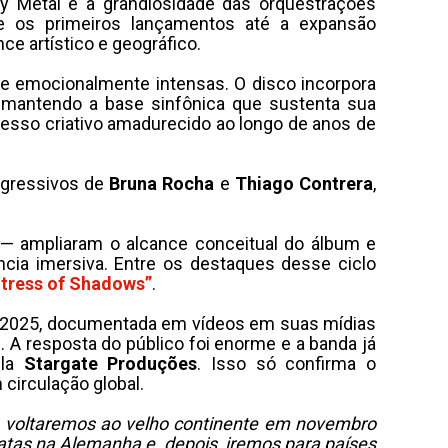
vy Metal e a grandiosidade das orquestrações
de os primeiros lançamentos até a expansão
e artístico e geográfico.
 e emocionalmente intensas. O disco incorpora
 mantendo a base sinfônica que sustenta sua
ocesso criativo amadurecido ao longo de anos de
 agressivos de
Bruna Rocha
e
Thiago Contrera
,
— ampliaram o alcance conceitual do álbum e
ncia imersiva. Entre os destaques desse ciclo
tress of Shadows”
.
de 2025, documentada em vídeos em suas mídias
. A resposta do público foi enorme e a banda já
ela
Stargate Produções
. Isso só confirma o
irculação global.​
ue voltaremos ao velho continente em novembro
 datas na Alemanha e, depois, iremos para países