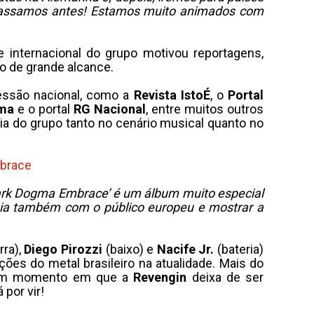
á passamos antes! Estamos muito animados com
nternacional do grupo motivou reportagens,
co de grande alcance.
ressão nacional, como a
Revista IstoÉ
, o
Portal
ama
e o portal
RG Nacional
, entre muitos outros
a do grupo tanto no cenário musical quanto no
race​
ark Dogma Embrace’ é um álbum muito especial
gia também com o público europeu e mostrar a
rra),
Diego Pirozzi
(baixo) e
Nacife Jr.
(bateria)
ões do metal brasileiro na atualidade. Mais do
— um momento em que a
Revengin
deixa de ser
por vir!