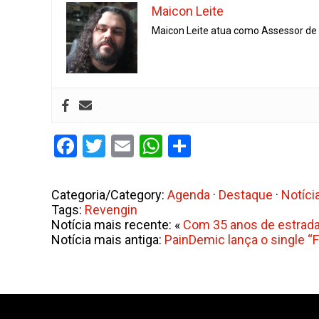
Maicon Leite
Maicon Leite atua como Assessor de I
Facebook
Twitter
Email
WhatsApp
Share
Categoria/Category:
Agenda
·
Destaque
·
Notíci
Tags:
Revengin
Notícia mais recente: «
Com 35 anos de estrada
Notícia mais antiga:
PainDemic lança o single “