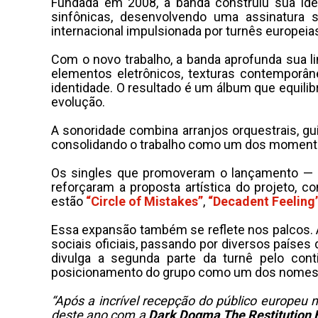
​Fundada em 2008, a banda construiu sua ide
sinfônicas, desenvolvendo uma assinatura 
internacional impulsionada por turnês europeia
​Com o novo trabalho, a banda aprofunda sua 
elementos eletrônicos, texturas contemporâ
identidade. O resultado é um álbum que equilib
evolução.
​A sonoridade combina arranjos orquestrais, gu
consolidando o trabalho como um dos momentos
​Os singles que promoveram o lançamento — 
reforçaram a proposta artística do projeto, 
estão
“Circle of Mistakes”
,
“Decadent Feeling
​Essa expansão também se reflete nos palcos.
sociais oficiais, passando por diversos países 
divulga a segunda parte da turnê pelo con
posicionamento do grupo como um dos nomes mai
“Após a incrível recepção do público europeu
deste ano com a
Dark Dogma The Restitution 