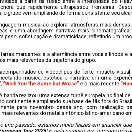
ntidade a partir da fusão entre a intensidade do Hea
sonora que rapidamente ultrapassou fronteiras. Des
s, o grupo vem ampliando de forma consistente seu alcanc
linguagem musical ao explorar atmosferas mais densas
neas e uma abordagem narrativa mais cinematográfica,
ra peso, sofisticação e dramaticidade, refletindo um pr
itarras marcantes e a alternância entre vocais líricos e
 mais relevantes da trajetória do grupo.
acompanhados de videoclipes de forte impacto visual 
conectando música, estética e narrativa em uma experiê
”
,
“Wish You the Same but Worse”
e o mais recente
“Hun
 A banda realizou uma extensa turnê europeia no final 
do continente e ampliando sua base de fãs fora do Brasil
tinente para novembro desse ano, com realização p
s relevantes do metal sinfônico latino-americano em c
 no ano passado, estamos muito felizes em anunciar q
European Tour 2026
! E, pela primeira vez, teremos três