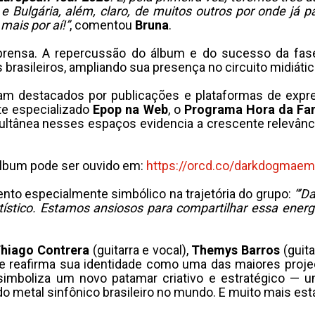
 Bulgária, além, claro, de muitos outros por onde j
mais por aí!”
, comentou
Bruna
.
ensa. A repercussão do álbum e do sucesso da fase i
 brasileiros, ampliando sua presença no circuito midiáti
 foram destacados por publicações e plataformas de exp
ite especializado
Epop na Web
, o
Programa Hora da F
ultânea nesses espaços evidencia a crescente relevânci
álbum pode ser ouvido em: ​
https://orcd.co/
darkdogmaemb
nto especialmente simbólico na trajetória do grupo:
“’D
ístico. Estamos ansiosos para compartilhar essa ener
hiago Contrera
(guitarra e vocal),
Themys Barros
(guita
e reafirma sua identidade como uma das maiores projeç
simboliza um novo patamar criativo e estratégico 
 metal sinfônico brasileiro no mundo. E muito mais está 