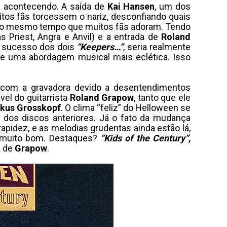
a acontecendo. A saída de
Kai Hansen
, um dos
tos fãs torcessem o nariz, desconfiando quais
 ao mesmo tempo que muitos fãs adoram. Tendo
Priest, Angra e Anvil) e a entrada de
Roland
o sucesso dos dois
“Keepers…”
, seria realmente
 e uma abordagem musical mais eclética. Isso
 com a gravadora devido a desentendimentos
el do guitarrista
Roland Grapow
, tanto que ele
kus Grosskopf
. O clima “feliz” do Helloween se
 dos discos anteriores. Já o fato da mudança
apidez, e as melodias grudentas ainda estão lá,
é muito bom. Destaques?
“Kids of the Century”,
a de
Grapow
.