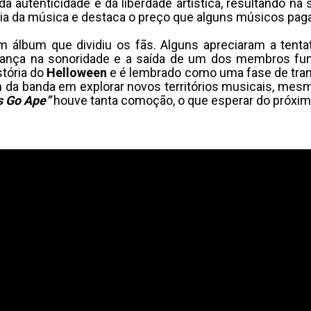
da autenticidade e da liberdade artística, resultando n
ria da música e destaca o preço que alguns músicos paga
m álbum que dividiu os fãs. Alguns apreciaram a tenta
dança na sonoridade e a saída de um dos membros fu
stória do
Helloween
e é lembrado como uma fase de trans
m da banda em explorar novos territórios musicais, mes
s Go Ape”
houve tanta comoção, o que esperar do próxi