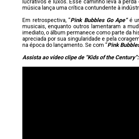
lucrativos e luxos. Esse caminho leva à perda 
música lança uma crítica contundente à indúst
Em retrospectiva, “
Pink Bubbles Go Ape”
é u
musicais, enquanto outros lamentaram a mu
imediato, o álbum permanece como parte da hi
apreciada por sua singularidade e pela corage
na época do lançamento. Se com “
Pink Bubble
Assista ao vídeo clipe de “Kids of the Century”: