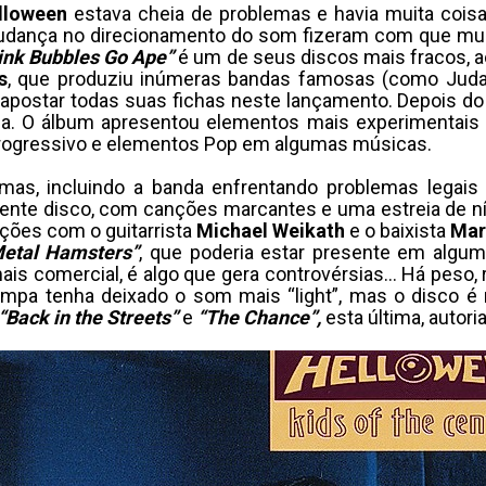
lloween
estava cheia de problemas e havia muita cois
 mudança no direcionamento do som fizeram com que mui
ink Bubbles Go Ape”
é um de seus discos mais fracos,
s
, que produziu inúmeras bandas famosas (como Judas 
apostar todas suas fichas neste lançamento. Depois d
ma. O álbum apresentou elementos mais experimentais
 Progressivo e elementos Pop em algumas músicas.
mas, incluindo a banda enfrentando problemas legais
nte disco, com canções marcantes e uma estreia de nív
ções com o guitarrista
Michael Weikath
e o baixista
Mar
etal Hamsters”
, que poderia estar presente em algum
s comercial, é algo que gera controvérsias… Há peso, r
limpa tenha deixado o som mais “light”, mas o disco 
“Back in the Streets”
e
“The Chance”,
esta última, autori