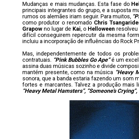
Mudanças e mais mudanças. Esta fase do
He
principais integrantes do grupo, e a suposta
rumos os alemães iriam seguir. Para muitos,
“P
como produtor o renomado
Chris Tsangaride
Grapow
no lugar de
Kai
, o
Helloween
resolveu 
difícil conseguirem repercutir da mesma for
incluiu a incorporação de influências do Rock
Mas, independentemente de todos os proble
contratuais.
“Pink Bubbles Go Ape”
é um excele
assina duas músicas sozinho e divide composi
mantém presente, como na música
“Heavy M
sonora, que a banda estaria fazendo um som mai
fortes e marcantes. Talvez a produção mais 
“Heavy Metal Hamsters”, “Someone’s Crying”, 