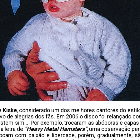
de
Kiske
, considerado um dos melhores cantores do estil
ivo de alegrias dos fãs. Em 2006 o disco foi relançado c
xistem sim… Por exemplo, trocaram as abóboras e capas 
 a letra de
“Heavy Metal Hamsters”
, uma observação per
ocam com paixão e liberdade, porém, gradualmente, s